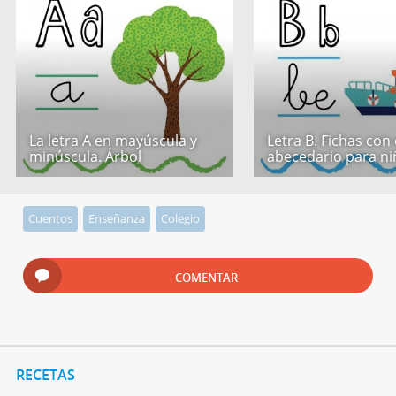
La letra A en mayúscula y
Letra B. Fichas con 
minúscula. Árbol
abecedario para ni
Cuentos
Enseñanza
Colegio
COMENTAR
RECETAS