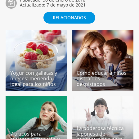
Actualizado:
7 de mayo de 2021
RELACIONADOS
Yogur con galletas y
Cómo educar a niños
nueces: merienda
distraídos o
ideal para los niños
despistados
La poderosa técnica
7 trucos para
japonesa de