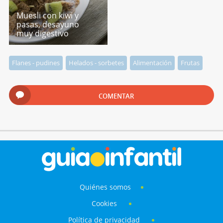
Muesli con kiwi y
pasas, desayuno
muy digestivo
Flanes - pudines
Helados - sorbetes
Alimentación
Frutas
COMENTAR
Quiénes somos
Cookies
Política de privacidad