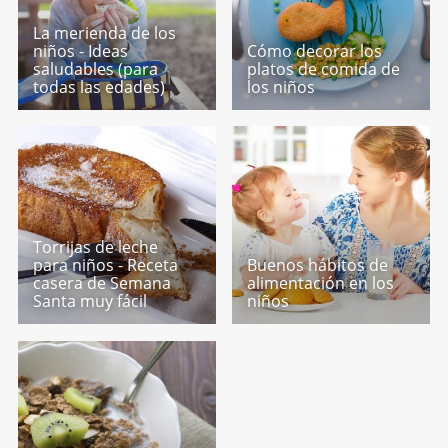
La merienda de los
niños - Ideas
Cómo decorar los
saludables (para
platos de comida de
todas las edades)
los niños
Torrijas de leche
para niños - Receta
Buenos hábitos de
casera de Semana
alimentación en los
Santa muy fácil
niños