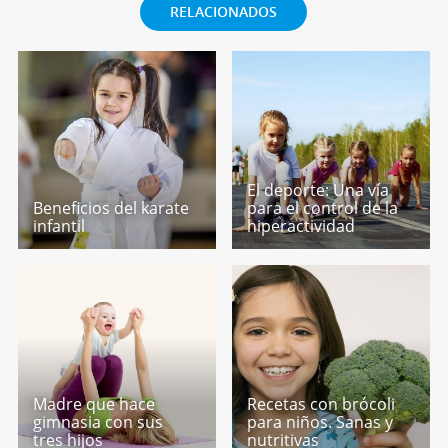
RELACIONADOS
El deporte: Una vía
Beneficios del karate
para el control de la
infantil
hiperactividad
Madre que hace
Recetas con brócoli
gimnasia con sus
para niños. Sanas y
tres hijos
nutritivas