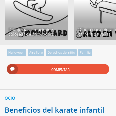
Dibujo para imprimir y
Dibujo para pintar
colorear de snowboard
carrera de vallas
Halloween
Aire libre
Derechos del niño
Familia
COMENTAR
OCIO
Beneficios del karate infantil