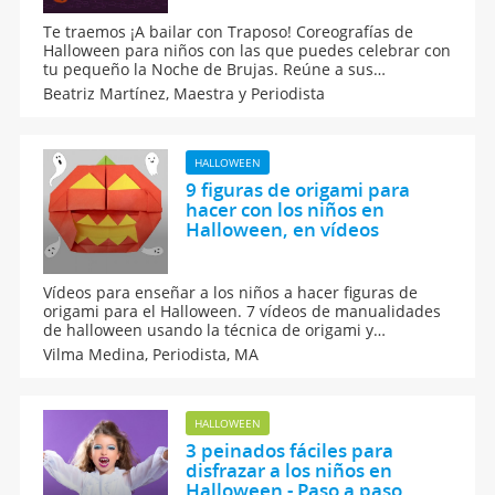
Te traemos ¡A bailar con Traposo! Coreografías de
Halloween para niños con las que puedes celebrar con
tu pequeño la Noche de Brujas. Reúne a sus
amiguitos, disfrácense y dejen que el Oso Traposo les
Beatriz Martínez,
Maestra y Periodista
marque los pasos de baile a seguir, nada como
sacudir el esqueleto al mejor ritmo. ¡A bailar se ha
dicho!
HALLOWEEN
9 figuras de origami para
hacer con los niños en
Halloween, en vídeos
Vídeos para enseñar a los niños a hacer figuras de
origami para el Halloween. 7 vídeos de manualidades
de halloween usando la técnica de origami y
papiroflexia. Cómo hacer una calabaza, una calavera,
Vilma Medina,
Periodista, MA
un sombrero de bruja, un murciélago, un vampiro y
otros personajes de miedo, de papel.
HALLOWEEN
3 peinados fáciles para
disfrazar a los niños en
Halloween - Paso a paso