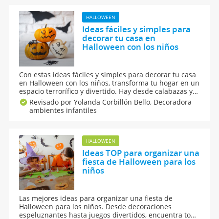
para todas las edades. ¡Haz el mejor Halloween en
familia!
HALLOWEEN
Ideas fáciles y simples para
decorar tu casa en
Halloween con los niños
Con estas ideas fáciles y simples para decorar tu casa
en Halloween con los niños, transforma tu hogar en un
espacio terrorífico y divertido. Hay desde calabazas y
telarañas hasta guirnaldas y manualidades, todas
Revisado por Yolanda Corbillón Bello,
Decoradora
actividades muy creativas, perfectas para un
ambientes infantiles
Halloween inolvidable para ti y tus pequeños.
HALLOWEEN
Ideas TOP para organizar una
fiesta de Halloween para los
niños
Las mejores ideas para organizar una fiesta de
Halloween para los niños. Desde decoraciones
espeluznantes hasta juegos divertidos, encuentra todo