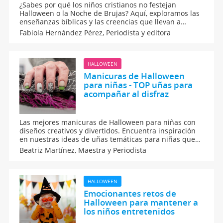
¿Sabes por qué los niños cristianos no festejan
Halloween o la Noche de Brujas? Aquí, exploramos las
enseñanzas bíblicas y las creencias que llevan a
muchas familias a optar por evitar esta festividad del
Fabiola Hernández Pérez,
Periodista y editora
31 de octubre, enfocándose principalmente en sus
principios de fe y espiritualidad.
HALLOWEEN
Manicuras de Halloween
para niñas - TOP uñas para
acompañar al disfraz
Las mejores manicuras de Halloween para niñas con
diseños creativos y divertidos. Encuentra inspiración
en nuestras ideas de uñas temáticas para niñas que
complementarán perfectamente cualquier disfraz en
Beatriz Martínez,
Maestra y Periodista
la Noche de Brujas. Sorprende a tus hijas con nails art
espeluznantes y coloridos para Halloween.
HALLOWEEN
Emocionantes retos de
Halloween para mantener a
los niños entretenidos