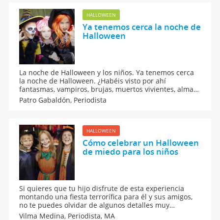
HALLOWEEN
Ya tenemos cerca la noche de
Halloween
La noche de Halloween y los niños. Ya tenemos cerca
la noche de Halloween. ¿Habéis visto por ahí
fantasmas, vampiros, brujas, muertos vivientes, almas
en pena...? ¿Todavía no? Pues ¡cuidado! porque están
Patro Gabaldón,
Periodista
a punto de salir.
HALLOWEEN
Cómo celebrar un Halloween
de miedo para los niños
Si quieres que tu hijo disfrute de esta experiencia
montando una fiesta terrorífica para él y sus amigos,
no te puedes olvidar de algunos detalles muy
importantes. Ya es casi noche de Halloween y ya es
Vilma Medina,
Periodista, MA