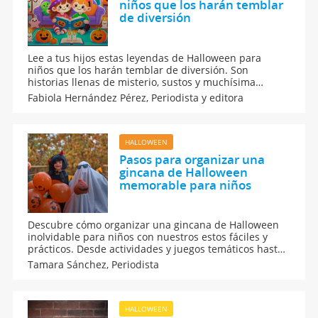
niños que los harán temblar
de diversión
Lee a tus hijos estas leyendas de Halloween para
niños que los harán temblar de diversión. Son
historias llenas de misterio, sustos y muchísima
emoción para que los más pequeños disfruten de una
Fabiola Hernández Pérez,
Periodista y editora
Noche de Brujas inolvidable. También son perfectas
para fomentar la imaginación y pasar momentos
llenos de risas.
HALLOWEEN
Pasos para organizar una
gincana de Halloween
memorable para niños
Descubre cómo organizar una gincana de Halloween
inolvidable para niños con nuestros estos fáciles y
prácticos. Desde actividades y juegos temáticos hasta
consejos de seguridad, este artículo te guiará en la
Tamara Sánchez,
Periodista
planificación de una celebración de Halloween
divertida y memorable con tus hijos y sus amiguitos.
HALLOWEEN