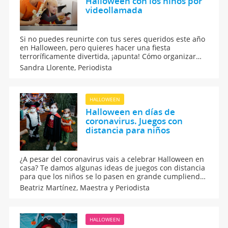
Halloween con los niños por
videollamada
Si no puedes reunirte con tus seres queridos este año
en Halloween, pero quieres hacer una fiesta
terroríficamente divertida, ¡apunta! Cómo organizar
una fiesta de Halloween con los niños por
Sandra Llorente,
Periodista
videollamada en la que no falte de nada: disfraces,
juegos, canciones...
HALLOWEEN
Halloween en días de
coronavirus. Juegos con
distancia para niños
¿A pesar del coronavirus vais a celebrar Halloween en
casa? Te damos algunas ideas de juegos con distancia
para que los niños se lo pasen en grande cumpliendo
con las medidas de seguridad para evitar el contagio
Beatriz Martínez,
Maestra y Periodista
de la covid 19 en esta pandemia. Disfraces, juegos,
aperitivos y a celebrar Halloween.
HALLOWEEN