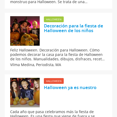
monstruo para Halloween. Se trata de una
manualidad infantil muy sencilla de realizar con los
niños. Te contamos cómo crear paso a paso esta mano
que también decorará vuestro hogar.
HALLOWEEN
Decoración para la fiesta de
Halloween de los niños
Feliz Halloween. Decoración para Halloween. Cómo
podemos decorar la casa para la fiesta de Halloween
de los niños. Manualidades, dibujos, disfraces, recetas,
telarañas, calabazas... con todo se puede decorar.
Vilma Medina,
Periodista, MA
HALLOWEEN
Halloween ya es nuestro
Cada año que pasa celebramos más la fiesta de
Halloween. Es una fiesta que viene de fuera y se