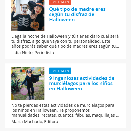
HALLOWEEN
Qué tipo de madre eres
según tu disfraz de
Halloween
Llega la noche de Halloween y tú tienes claro cuál será
tu disfraz, algo que vaya con tu personalidad. Este
años podrás saber qué tipo de madres eres según tu
disfraz de Halloween. Y es que los personajes de
Lidia Nieto,
Periodista
Halloween y las mamás tienen muchas cosas en
común.
HALLOWEEN
9 ingeniosas actividades de
murciélagos para los niños
en Halloween
No te pierdas estas actividades de murciélagos para
los niños en Halloween. Te proponemos
manualidades, recetas, cuentos, fábulas, maquillajes y
otros entretenimientos geniales para organizar una
María Machado,
Editora
buena fiesta de Halloween en familia. ¡Vivan los
murciélagos en todas sus formas!