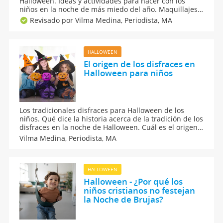
Halloween. Ideas y actividades para hacer con los
niños en la noche de más miedo del año. Maquillajes,
manualidades, recetas, cuentos y canciones de miedo
Revisado por Vilma Medina,
Periodista, MA
para que la noche de Halloween sea divertida para los
niños.
HALLOWEEN
El origen de los disfraces en
Halloween para niños
Los tradicionales disfraces para Halloween de los
niños. Qué dice la historia acerca de la tradición de los
disfraces en la noche de Halloween. Cuál es el origen
de los disfraces de Halloween. ¿Por qué se disfrazan
Vilma Medina,
Periodista, MA
en Halloween los niños de brujas, fantasmas, momias,
calaveras, vampiros, calabazas,...?
HALLOWEEN
Halloween - ¿Por qué los
niños cristianos no festejan
la Noche de Brujas?