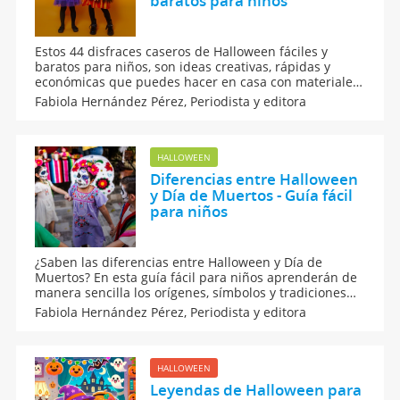
baratos para niños
Estos 44 disfraces caseros de Halloween fáciles y
baratos para niños, son ideas creativas, rápidas y
económicas que puedes hacer en casa con materiales
sencillos. Desde los clásicos hasta opciones originales
Fabiola Hernández Pérez,
Periodista y editora
para que tus pequeños se diviertan sin gastar mucho.
¡Perfectos para disfrutar de Halloween!
HALLOWEEN
Diferencias entre Halloween
y Día de Muertos - Guía fácil
para niños
¿Saben las diferencias entre Halloween y Día de
Muertos? En esta guía fácil para niños aprenderán de
manera sencilla los orígenes, símbolos y tradiciones
de ambas celebraciones. Es ideal para explicar a los
Fabiola Hernández Pérez,
Periodista y editora
más pequeños las principales diferencias entre estas
festividades que (casi) van de la mano.
HALLOWEEN
Leyendas de Halloween para