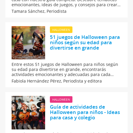
emocionantes, ideas de juegos, y consejos para crear
un Escape Room para la noche de muertos con un
Tamara Sánchez,
Periodista
ambiente aterrador y divertido. Fomenta el trabajo en
equipo y la creatividad mientras los pequeños
resuelven acertijos.
HALLOWEEN
51 juegos de Halloween para
niños según su edad para
divertirse en grande
Entre estos 51 juegos de Halloween para niños según
su edad para divertirse en grande, encontrarás
actividades emocionantes y adecuadas para cada
etapa, desde los más pequeños hasta los mayores,
Fabiola Hernández Pérez,
Periodista y editora
que harán de tu fiesta de Halloween un éxito. Son
juegos creativos y llenos de diversión para toda la
familia.
HALLOWEEN
Guía de actividades de
Halloween para niños - Ideas
para casa y colegio