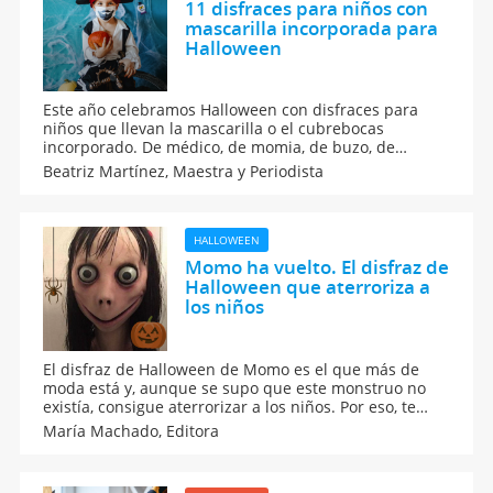
11 disfraces para niños con
mascarilla incorporada para
Halloween
Este año celebramos Halloween con disfraces para
niños que llevan la mascarilla o el cubrebocas
incorporado. De médico, de momia, de buzo, de
bruja... Geniales ideas de disfraces de Halloween muy
Beatriz Martínez,
Maestra y Periodista
originales para celebrar con seguridad el 31 de
octubre en una pandemia por coronavirus.
HALLOWEEN
Momo ha vuelto. El disfraz de
Halloween que aterroriza a
los niños
El disfraz de Halloween de Momo es el que más de
moda está y, aunque se supo que este monstruo no
existía, consigue aterrorizar a los niños. Por eso, te
contamos cómo puedes celebrar el 31 de octubre con
María Machado,
Editora
tus hijos si suelen tener muchos miedos. ¡Feliz
Halloween, sin Momo!