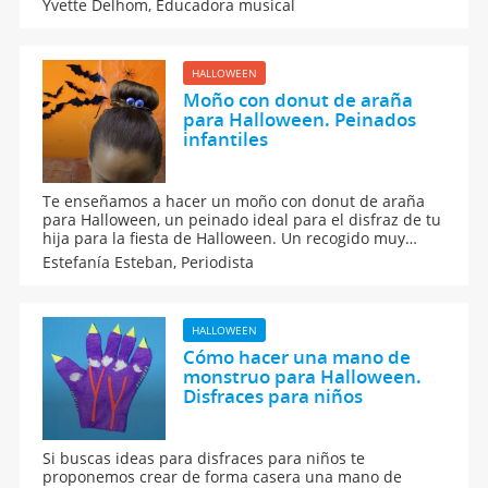
Yvette Delhom,
Educadora musical
la música ideal para celebrar una fiesta terrorífica y
muy divertida de Halloween.
HALLOWEEN
Moño con donut de araña
para Halloween. Peinados
infantiles
Te enseñamos a hacer un moño con donut de araña
para Halloween, un peinado ideal para el disfraz de tu
hija para la fiesta de Halloween. Un recogido muy
sencillo de hacer para Halloween.
Estefanía Esteban,
Periodista
HALLOWEEN
Cómo hacer una mano de
monstruo para Halloween.
Disfraces para niños
Si buscas ideas para disfraces para niños te
proponemos crear de forma casera una mano de