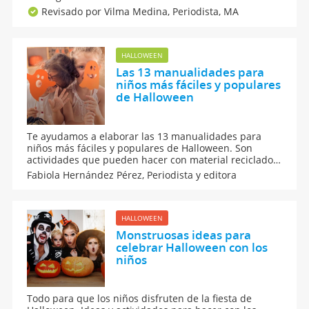
celebración actual, este relato les ayudará a entender
Revisado por Vilma Medina,
Periodista, MA
cómo Halloween ha ido evolucionando a lo largo del
tiempo hasta ser lo que actualmente conocemos.
HALLOWEEN
Las 13 manualidades para
niños más fáciles y populares
de Halloween
Te ayudamos a elaborar las 13 manualidades para
niños más fáciles y populares de Halloween. Son
actividades que pueden hacer con material reciclado,
muy fáciles y sencillas para los todos en la familia.
Fabiola Hernández Pérez,
Periodista y editora
Encuentra máscaras, decoraciones, recetas y hasta
maquillajes para la noche más terrorífica del año.
HALLOWEEN
Monstruosas ideas para
celebrar Halloween con los
niños
Todo para que los niños disfruten de la fiesta de