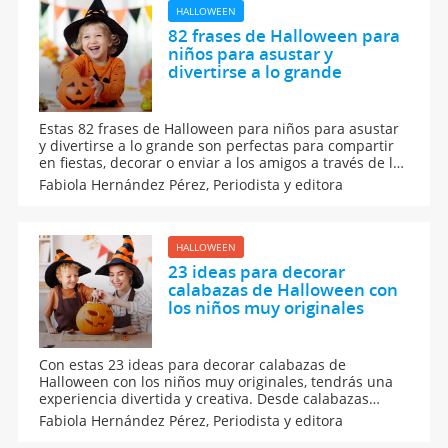
HALLOWEEN
82 frases de Halloween para
niños para asustar y
divertirse a lo grande
Estas 82 frases de Halloween para niños para asustar
y divertirse a lo grande son perfectas para compartir
en fiestas, decorar o enviar a los amigos a través de las
redes sociales. Son mensajes que combinan el terror y
Fabiola Hernández Pérez,
Periodista y editora
la diversión, haciendo que los pequeños disfruten de
la magia de Halloween al máximo.
HALLOWEEN
23 ideas para decorar
calabazas de Halloween con
los niños muy originales
Con estas 23 ideas para decorar calabazas de
Halloween con los niños muy originales, tendrás una
experiencia divertida y creativa. Desde calabazas
pintadas hasta decoraciones con pegatinas y
Fabiola Hernández Pérez,
Periodista y editora
materiales reciclados, estas propuestas son perfectas