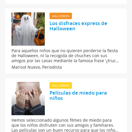
hora de que empieces a preparar la fiesta. Feliz
Halloween para tus hijos.
HALLOWEEN
Los disfraces express de
Halloween
Para aquellos niños que no quieren perderse la fiesta
de Halloween, ni la recogida de chuches con sus
amigos por las casas mediante la famosa frase '¿truco
o trato?', pero que no han preparado su disfraz de
Marisol Nuevo,
Periodista
Halloween, les contamos cómo elegir uno y hacerlo en
casa en poco tiempo.
HALLOWEEN
Películas de miedo para
niños
Hemos seleccionado algunos filmes de miedo para
que los niños disfruten con sus amigos y familiares.
Las películas son un buen recurso para que los niños