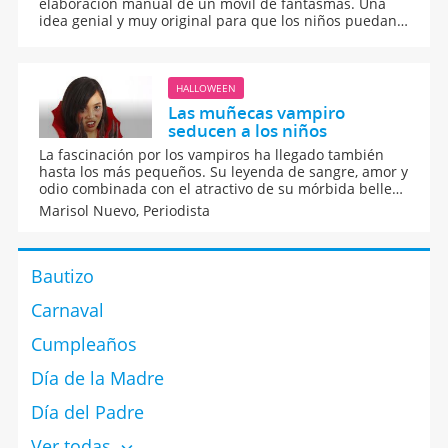
elaboración manual de un móvil de fantasmas. Una
idea genial y muy original para que los niños puedan
decorar la casa en Halloween. Una actividad ideal, con
la que los más pequeños de la casa se divertirán
desarrollándola.
HALLOWEEN
Las muñecas vampiro
seducen a los niños
La fascinación por los vampiros ha llegado también
hasta los más pequeños. Su leyenda de sangre, amor y
odio combinada con el atractivo de su mórbida belleza
ha seducido a los niños en el cine, en los libros y en
Marisol Nuevo,
Periodista
Internet, y ahora también en Navidad a través de los
juguetes. Los comerciantes jugueteros han sabido
aprovechar el tirón mediático para lanzar al mercado
Bautizo
unas muñecas que ocupan el primer puesto en el
orden de preferencia en la carta de los Reyes Magos
Carnaval
de muchos niños y niñas y que está suponiendo un
auténtico viacrucis para muchos padres que se ven
Cumpleaños
obligados a guardar largas colas a la puerta de los
grandes almacenes y tiendas jugueteras, que tienen
Día de la Madre
agotado el producto desde hace semanas.
Día del Padre
Ver todas