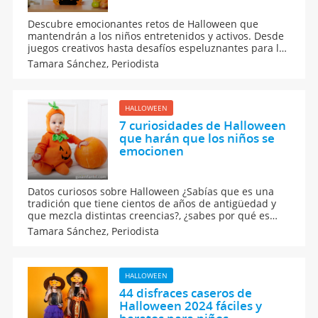
Descubre emocionantes retos de Halloween que
mantendrán a los niños entretenidos y activos. Desde
juegos creativos hasta desafíos espeluznantes para la
Noche del Terror, estas actividades de Halloween son
Tamara Sánchez,
Periodista
perfectas para fomentar la imaginación y el trabajo en
equipo. Ideal para celebrar en casa o en fiestas
familiares.
HALLOWEEN
7 curiosidades de Halloween
que harán que los niños se
emocionen
Datos curiosos sobre Halloween ¿Sabías que es una
tradición que tiene cientos de años de antigüedad y
que mezcla distintas creencias?, ¿sabes por qué es
típico disfrazarse o por qué el naranja y el negro es el
Tamara Sánchez,
Periodista
color de Halloween? Te contamos las cosas más
curiosas sobre Halloween para que puedas
contárselas a tus hijos.
HALLOWEEN
44 disfraces caseros de
Halloween 2024 fáciles y