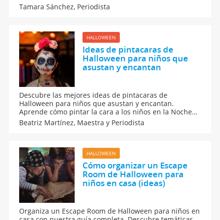
lo que necesitas para hacer una celebración de
Tamara Sánchez,
Periodista
Halloween inolvidable con tu hijo y sus amigos.
Aprende a elegir disfraces creativos y a preparar
snacks temáticos que encantarán a los peques.
HALLOWEEN
Ideas de pintacaras de
Halloween para niños que
asustan y encantan
Descubre las mejores ideas de pintacaras de
Halloween para niños que asustan y encantan.
Aprende cómo pintar la cara a los niños en la Noche
de Muertos con propuestas de maquillaje para
Beatriz Martínez,
Maestra y Periodista
Halloween como calaveras mexicanas, calabazas,
payasos y vampiros. ¡Haz que su Halloween sea
inolvidable con estas creativas pinturas faciales!
HALLOWEEN
Cómo organizar un Escape
Room de Halloween para
niños en casa (ideas)
Organiza un Escape Room de Halloween para niños en
casa con nuestra guía completa. Descubre temáticas