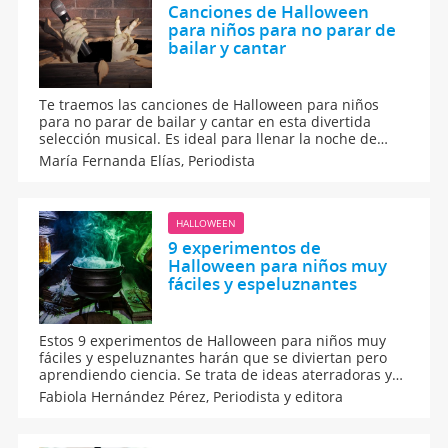
Canciones de Halloween
para niños para no parar de
bailar y cantar
Te traemos las canciones de Halloween para niños
para no parar de bailar y cantar en esta divertida
selección musical. Es ideal para llenar la noche de
brujas de ritmo, alegría y sustos, y para hacer que los
María Fernanda Elías,
Periodista
pequeños disfruten al máximo con estas melodías
temáticas llenas de magia y mucha diversión.
HALLOWEEN
9 experimentos de
Halloween para niños muy
fáciles y espeluznantes
Estos 9 experimentos de Halloween para niños muy
fáciles y espeluznantes harán que se diviertan pero
aprendiendo ciencia. Se trata de ideas aterradoras y
sencillas para sorprender a los más pequeños de casa
Fabiola Hernández Pérez,
Periodista y editora
mientras disfrutan de una fiesta inolvidable llena de
muchísimos efectos y, sobre todo, magia.