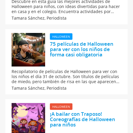
Descubre en esta guía las mejores actividades de
Halloween para niños, con ideas divertidas para hacer
en casa y en el colegio. Encuentra actividades por
edades y cursos, perfectas para disfrutar de un
Tamara Sánchez,
Periodista
Halloween educativo y entretenido. ¡No te pierdas
estas sugerencias para celebrar Halloween en familia
y con amigos!
HALLOWEEN
75 películas de Halloween
para ver con los niños de
forma casi obligatoria
Recopilatorio de películas de Halloween para ver con
los niños el día 31 de octubre. Son títulos de películas
de miedo, pero también de risa en las que aparecen
monstruos, fantasmas, zombis y demás criaturas
Tamara Sánchez,
Periodista
mágicas. A los pequeños les encantan estas películas
infantiles para la Noche de Muertos.
HALLOWEEN
¡A bailar con Traposo!
Coreografías de Halloween
para niños