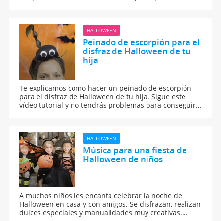
compartan cine con sus amigos. Los filmes de miedo
son ideales para celebrar el halloween con los niños.
HALLOWEEN
Peinado de escorpión para el
disfraz de Halloween de tu
hija
Te explicamos cómo hacer un peinado de escorpión
para el disfraz de Halloween de tu hija. Sigue este
vídeo tutorial y no tendrás problemas para conseguir
este original peinado.
HALLOWEEN
Música para una fiesta de
Halloween de niños
A muchos niños les encanta celebrar la noche de
Halloween en casa y con amigos. Se disfrazan, realizan
dulces especiales y manualidades muy creativas.
Algunos incluso preparan una fiesta. Te proponemos