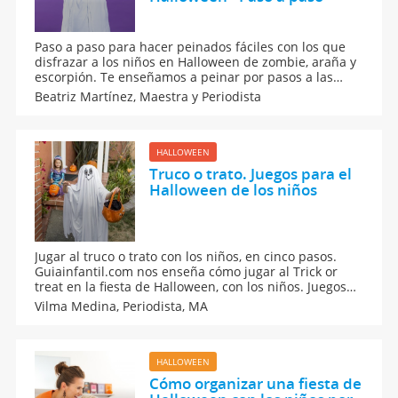
Paso a paso para hacer peinados fáciles con los que
disfrazar a los niños en Halloween de zombie, araña y
escorpión. Te enseñamos a peinar por pasos a las
niñas con pelo largo para que sus disfraces del 31 de
Beatriz Martínez,
Maestra y Periodista
octubre sean los más divertidos de las fiestas. Estilos
de cabello divertidos de Halloween.
HALLOWEEN
Truco o trato. Juegos para el
Halloween de los niños
Jugar al truco o trato con los niños, en cinco pasos.
Guiainfantil.com nos enseña cómo jugar al Trick or
treat en la fiesta de Halloween, con los niños. Juegos
para la noche de halloween de los niños. Conoce la
Vilma Medina,
Periodista, MA
leyenda del truco o trato y cuéntala a tus hijos. Es una
de las tradiciones en la fiesta del miedo.
HALLOWEEN
Cómo organizar una fiesta de