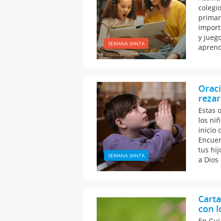
colegio
primar
import
y jueg
SEMANA SANTA
aprend
Oraci
rezar
Estas 
los niñ
inicio
Encuen
tus hij
SEMANA SANTA
a Dios
Carta
con l
En Gui