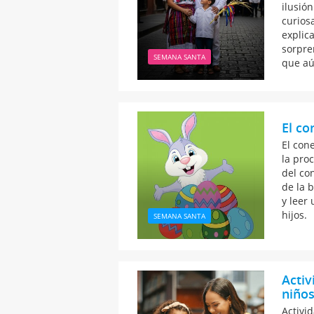
ilusió
curios
explic
sorpre
SEMANA SANTA
que aú
El co
El cone
la proc
del co
de la 
y leer
hijos.
SEMANA SANTA
Activ
niños
Activi