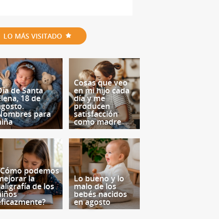
LO MÁS VISITADO
Cosas que veo
Día de Santa
en mi hijo cada
Elena, 18 de
día y me
agosto.
producen
Nombres para
satisfacción
niña
como madre
¿Cómo podemos
mejorar la
Lo bueno y lo
aligrafía de los
malo de los
niños
bebés nacidos
eficazmente?
en agosto