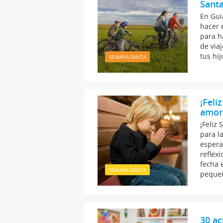
Santa
En Gui
hacer 
para h
de via
tus hi
SEMANA SANTA
¡Feli
amor
¡Feliz
para l
espera
reflex
fecha 
SEMANA SANTA
pequeñ
30 ac