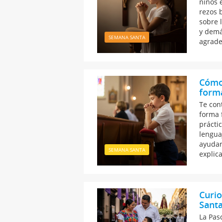
niños 
rezos 
sobre l
y demá
SEMANA SANTA
agrade
Cómo 
forma
Te con
forma f
prácti
lengua
ayudar.
SEMANA SANTA
explic
Curi
Santa
La Pas