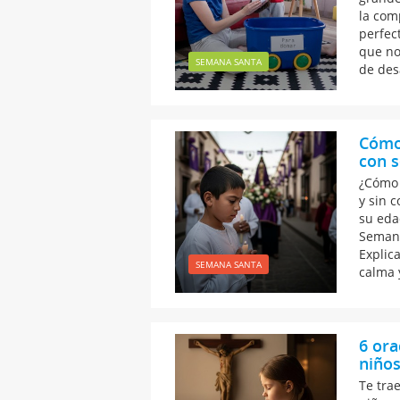
la com
perfec
que no
SEMANA SANTA
de des
Cómo 
con s
¿Cómo 
y sin 
su eda
Semana
Explica
SEMANA SANTA
calma 
6 ora
niños
Te tra