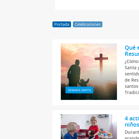
Portada
Celebraciones
Qué e
Resu
¿Cómo 
Santa 
sentid
de Res
santos
SEMANA SANTA
Tradic
4 act
niños
Durant
grande