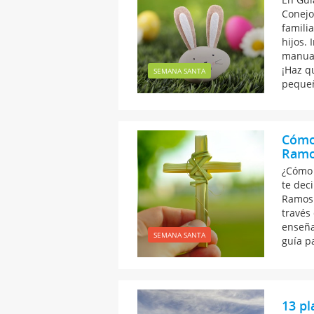
Conejo
familia
hijos. 
manual
¡Haz q
SEMANA SANTA
peque
Cómo 
Ramo
¿Cómo 
te dec
Ramos 
través
enseña
SEMANA SANTA
guía p
13 pl