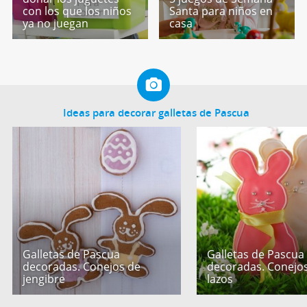
con los que los niños
Santa para niños en
ya no juegan
casa
Ideas para decorar galletas de Pascua
Galletas de Pascua
Galletas de Pascua
decoradas. Conejos de
decoradas. Conejo
jengibre
lazos