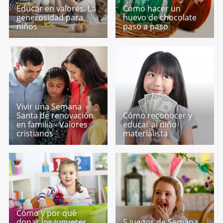
Educar en valores. La
Cómo hacer un
generosidad para
huevo de chocolate
niños
paso a paso
Vivir una Semana
Santa de renovación
Cómo reconocer y
en familia - Valores
educar al niño
cristianos
materialista
Cómo y por qué
donar los juguetes
5 juegos de Semana