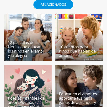
RELACIONADOS
12 películas de
Netflix que educan a
10 cuentos para
los niños en el amor
niños que hablan de
y la alegría
amor
Educar en el amor es
Poesías infantiles de
aportar a tus hijos
amor. Poemas
ganas de aprender y
cortos para niños
de crecer