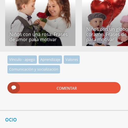
Niños con un globo
Niños con una rosa. Frases
corazón. Frases de
de amor para motivar
para motivar
Vínculo - apego
Aprendizaje
Valores
Comunicación y socialización
COMENTAR
OCIO