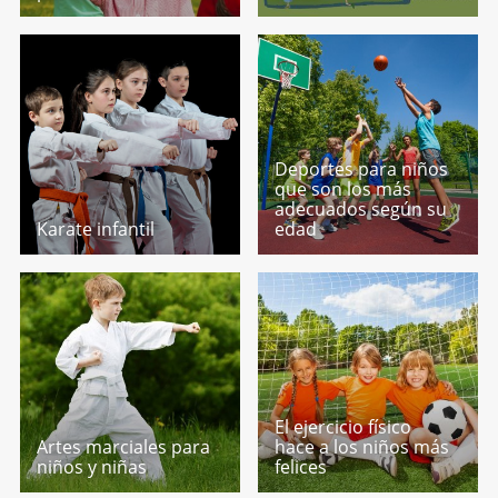
Deportes para niños
que son los más
adecuados según su
Karate infantil
edad
El ejercicio físico
Artes marciales para
hace a los niños más
niños y niñas
felices