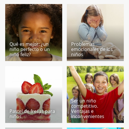
Qué es mejor: ¿un
Problemas
niño perfecto o un
emocionales de los
niño feliz?
niños
Ser un niño
competitivo.
Pastel de fresas para
Ventajas e
niños
inconvenientes