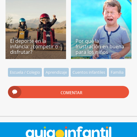
El deporte en la
Por qué la
infancia: ¿competir o
frustración en buena
disfrutar?
para los niños
Escuela / Colegio
Aprendizaje
Cuentos infantiles
Familia
COMENTAR