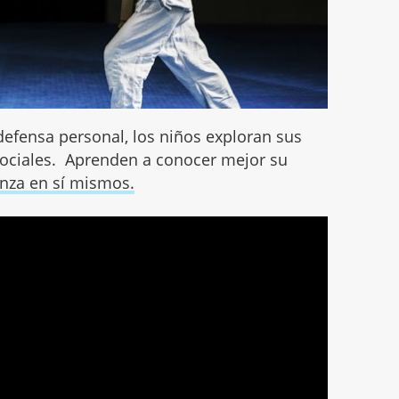
 defensa personal, los niños exploran sus
 sociales. Aprenden a conocer mejor su
nza en sí mismos.