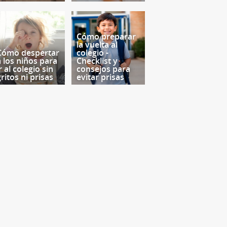
Cómo preparar
la vuelta al
Cómo despertar
colegio -
a los niños para
Checklist y
r al colegio sin
consejos para
ritos ni prisas
evitar prisas