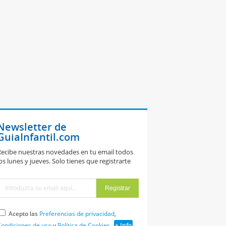
Newsletter de
GuiaInfantil.com
ecibe nuestras novedades en tu email todos
os lunes y jueves. Solo tienes que registrarte
Acepto las
Preferencias de privacidad
,
ondiciones de uso
y
Política de Cookies
+ Info