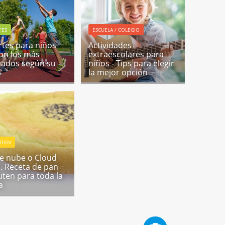
TES
ESCUELA / COLEGIO
tes para niños
Actividades
on los más
extraescolares para
ados según su
niños - Tips para elegir
la mejor opción
UTEN
e nube o Cloud
. Receta de pan
luten para toda la
a