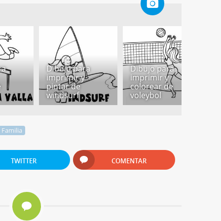
ra
Dibujo para
Dibujo para
imprimir y
imprimir y
D
e
pintar de
colorear de
p
windsurf
voleybol
p
Familia
TWITTER
COMENTAR