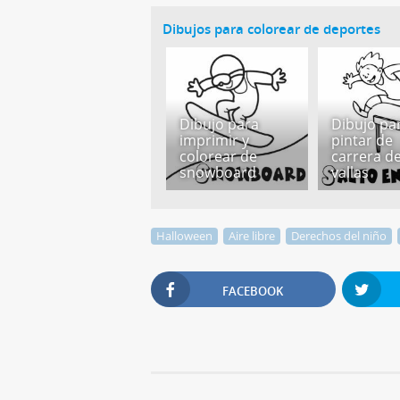
Dibujos para colorear de deportes
Dibujo para
Dibujo pa
imprimir y
pintar de
colorear de
carrera d
snowboard
vallas
Halloween
Aire libre
Derechos del niño
FACEBOOK