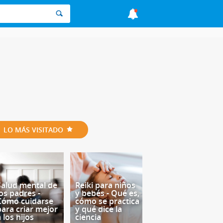
LO MÁS VISITADO
Salud mental de
Reiki para niños
los padres -
y bebés - Qué es,
Cómo cuidarse
cómo se practica
para criar mejor
y qué dice la
 los hijos
ciencia