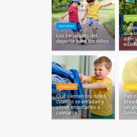
DEPOR
DEPORTES
Depor
que s
Los beneficios del
adecu
deporte para los niños
edad
CONDUCTA
SIN GL
Qué sienten los niños
Pan d
cuando se enfadan y
Bread
cómo enseñarles a
sin g
calmarse
famili