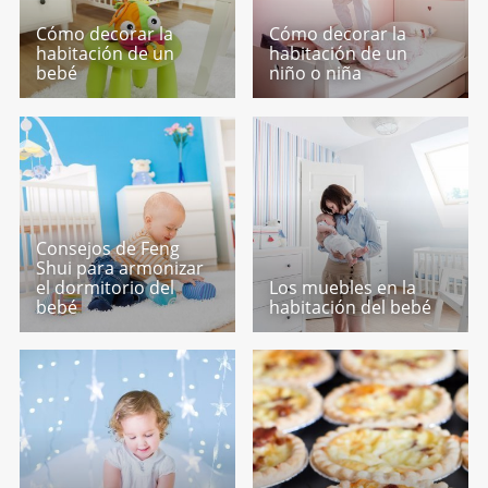
Cómo decorar la
Cómo decorar la
habitación de un
habitación de un
bebé
niño o niña
Consejos de Feng
Shui para armonizar
el dormitorio del
Los muebles en la
bebé
habitación del bebé