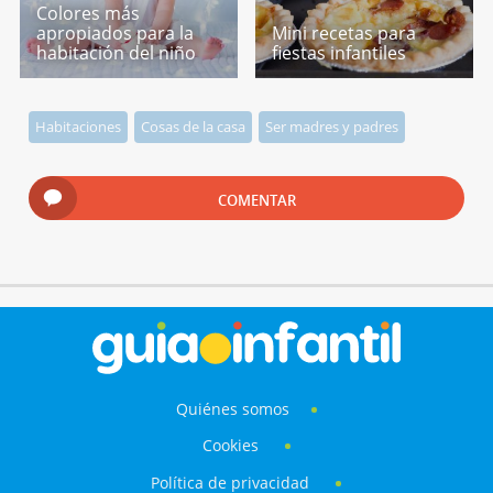
Colores más
apropiados para la
Mini recetas para
habitación del niño
fiestas infantiles
Habitaciones
Cosas de la casa
Ser madres y padres
COMENTAR
Quiénes somos
Cookies
Política de privacidad