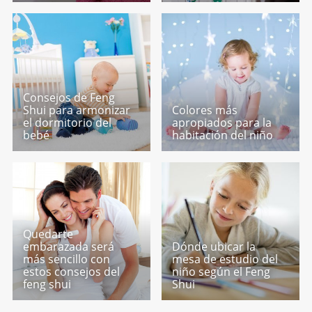
Consejos de Feng
Shui para armonizar
Colores más
el dormitorio del
apropiados para la
bebé
habitación del niño
Quedarte
embarazada será
Dónde ubicar la
más sencillo con
mesa de estudio del
estos consejos del
niño según el Feng
feng shui
Shui