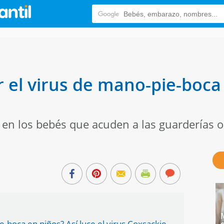
el virus de mano-pie-boca 
n los bebés que acuden a las guarderías o 
boca en niños? Así luce el virus Coxsackie