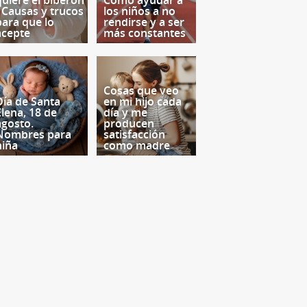
quiere el biberón
Cómo ayudar a
- Causas y trucos
los niños a no
para que lo
rendirse y a ser
acepte
más constantes
Cosas que veo
Día de Santa
en mi hijo cada
Elena, 18 de
día y me
agosto.
producen
Nombres para
satisfacción
niña
como madre