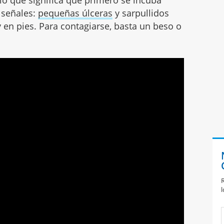
 señales:
pequeñas úlceras
y sarpullidos
 en pies. Para contagiarse, basta un beso o
R
l