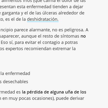
limentos fríos (que calma el dolor de las
resentan esta enfermedad tienden a dejar
 garganta y el de las úlceras alrededor de
o, es el de la
deshidratación.
ncipio parece alarmante, no es peligrosa. A
desaparecer, aunque el resto de síntomas
no
. Eso sí, para evitar el contagio a potras
 los expertos recomiendan extremar la
r la enfermedad
es desechables
fermedad es
la pérdida de alguna uña de los
n en muy pocas ocasiones), puede derivar