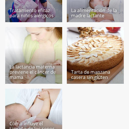
Tratamiento eficaz
La alimentación de la
para niños alérgicos
madre lactante
La lactancia materna
previene el cáncer de
Tarta de manzana
mama
casera sin gluten
Cómo influye el
tamaño de los senos