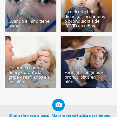
La dificultad de
distinguir bronquitis
Cuando el niño tiene
o bronquiolitis de
asma
COVID en niños
Dolor de cabeza y
fiebre durante la
Faringitis, anginas y
gripe y resfriados en
bronquiolitis en
los niños
niños
Shantala paso a paso. Masaje terapéutico para bebés