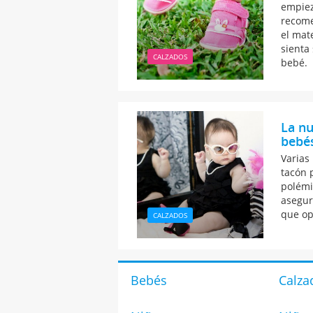
empiez
recome
el mate
sienta
CALZADOS
bebé.
La nu
bebé
Varias
tacón 
polémi
asegur
que op
CALZADOS
Bebés
Calza