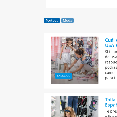
Portada
Moda
Cuál 
USA 
Si te 
de USA
respue
podrás
como t
CALZADOS
para t
Talla
Españ
Te pre
y Espa