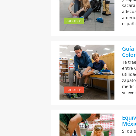
sacará
adecua
americ
CALZADOS
españo
Guía 
Colo
Te tra
entre 
utilid
zapato
medici
CALZADOS
vicever
Equiv
Méxic
Si qui