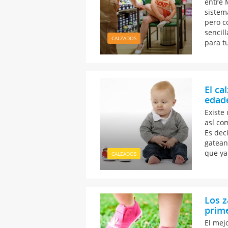
entre 
sistem
pero c
sencil
CALZADOS
para t
El ca
edad
Existe
así co
Es dec
gatean
que ya
CALZADOS
Los 
prim
El mej