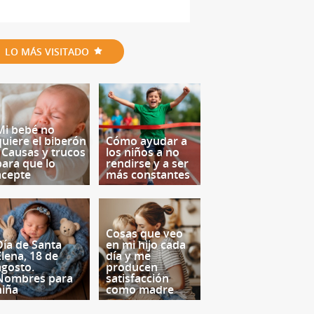
LO MÁS VISITADO
Mi bebé no
quiere el biberón
Cómo ayudar a
- Causas y trucos
los niños a no
para que lo
rendirse y a ser
acepte
más constantes
Cosas que veo
Día de Santa
en mi hijo cada
Elena, 18 de
día y me
agosto.
producen
Nombres para
satisfacción
niña
como madre