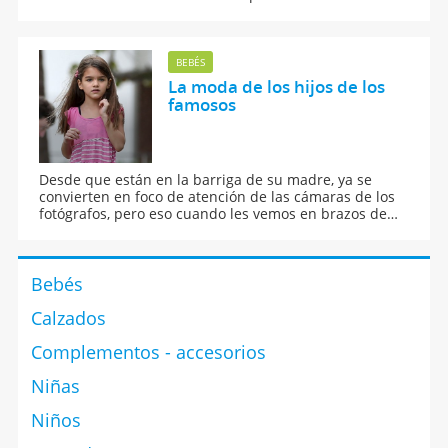
más originales de cinta para el bebé.
BEBÉS
La moda de los hijos de los
famosos
Desde que están en la barriga de su madre, ya se
convierten en foco de atención de las cámaras de los
fotógrafos, pero eso cuando les vemos en brazos de
sus mamás, ¡se nos cae la baba! Descubre cómo visten
los hijos de los famosos y cómo van convirtiéndose en
pequeños influencers.
Bebés
Calzados
Complementos - accesorios
Niñas
Niños