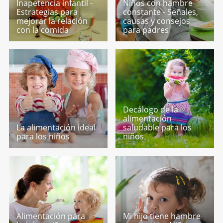
Inapetencia infantil -
Niños con hambre
Estrategias para
constante - Señales,
mejorar la relación
causas y consejos
con la comida
para padres
Decálogo de la
alimentación
La alimentación ideal
saludable para los
para los niños
niños
Alimentación para
Mi hijo tiene hambre