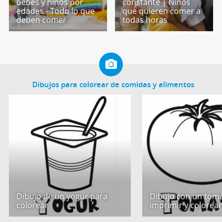
bebés y niños por
constante | Niños
edades - Todo lo que
que quieren comer a
deben comer
todas horas
Dibujos para colorear de comidas y alimentos
Dibujo de un yogur para
Dibujo con un tom
colorear
imprimir y colorea