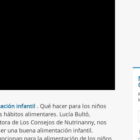
R
l
ación infantil
.
Qué hacer para los niños
 hábitos alimentares. Lucía Bultó,
utora de Los Consejos de Nutrinanny, nos
er una buena alimentación infantil.
uncionan para la alimentación de los niños,
C