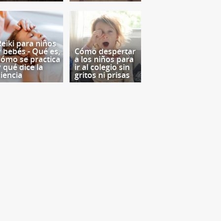
Reiki para niños
y bebés - Qué es,
Cómo despertar
cómo se practica
a los niños para
y qué dice la
ir al colegio sin
ciencia
gritos ni prisas