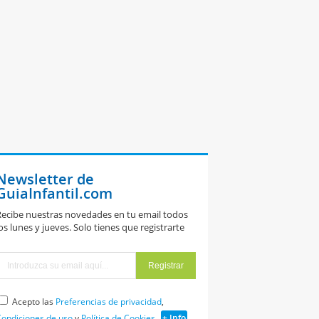
Newsletter de
GuiaInfantil.com
ecibe nuestras novedades en tu email todos
os lunes y jueves. Solo tienes que registrarte
Acepto las
Preferencias de privacidad
,
ondiciones de uso
y
Política de Cookies
+ Info