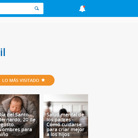
il
LO MÁS VISITADO
Día del Santo
Salud mental de
Bernardo, 20 de
los padres -
agosto.
Cómo cuidarse
Nombres para
para criar mejor
niño
a los hijos