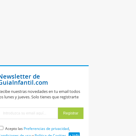
Newsletter de
GuiaInfantil.com
ecibe nuestras novedades en tu email todos
os lunes y jueves. Solo tienes que registrarte
magen de una
era. Dibujos
ara colorear
on niños
Acepto las
Preferencias de privacidad
,
ondiciones de uso
y
Política de Cookies
+ Info