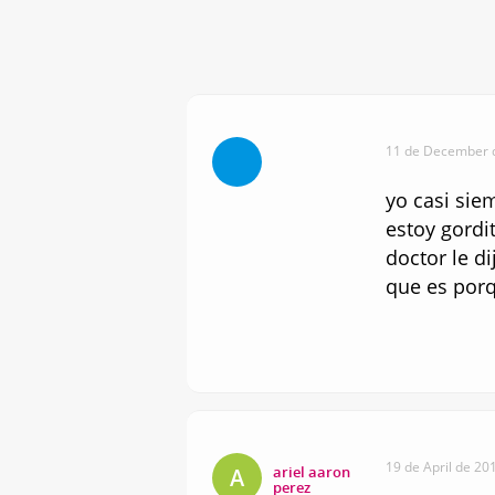
11 de December d
yo casi sie
estoy gordit
doctor le d
que es por
19 de April de 201
ariel aaron
A
perez