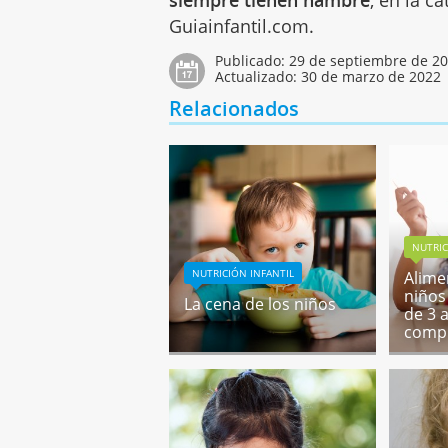
Guiainfantil.com.
Publicado:
29 de septiembre de 2
Actualizado:
30 de marzo de 2022
Relacionados
NUTRIC
NUTRICIÓN INFANTIL
Alime
niños
La cena de los niños
de 3 
comp