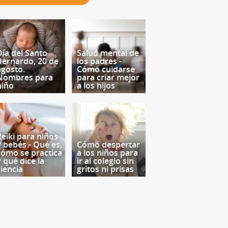
Día del Santo
Salud mental de
Bernardo, 20 de
los padres -
agosto.
Cómo cuidarse
Nombres para
para criar mejor
niño
a los hijos
Reiki para niños
y bebés - Qué es,
Cómo despertar
cómo se practica
a los niños para
y qué dice la
ir al colegio sin
ciencia
gritos ni prisas