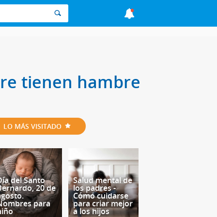
pre tienen hambre
LO MÁS VISITADO
Día del Santo
Salud mental de
Bernardo, 20 de
los padres -
agosto.
Cómo cuidarse
Nombres para
para criar mejor
niño
a los hijos