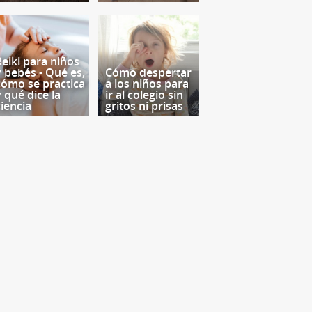
Reiki para niños
y bebés - Qué es,
Cómo despertar
cómo se practica
a los niños para
y qué dice la
ir al colegio sin
ciencia
gritos ni prisas