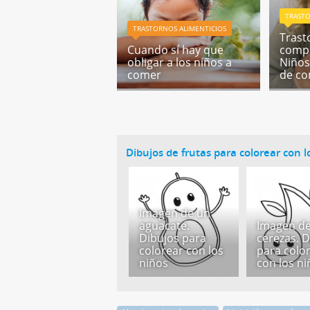
TRASTO
TRASTORNOS ALIMENTICIOS
Trast
Cuando sí hay que
compu
obligar a los niños a
Niños
comer
de c
Dibujos de frutas para colorear con l
Imagen de un
aguacate.
Imagen d
Dibujos para
cerezas. 
colorear con los
para colo
niños
con los n