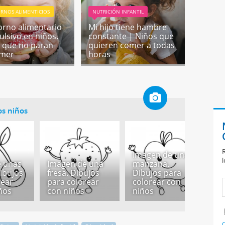
RNOS ALIMENTICIOS
NUTRICIÓN INFANTIL
orno alimentario
Mi hijo tiene hambre
lsivo en niños.
constante | Niños que
 que no paran
quieren comer a todas
omer
horas
os niños
R
Imagen de una
l
e unas
Imagen de una
manzana.
I
Dibujos
fresa. Dibujos
Dibujos para
p
rear
para colorear
colorear con
p
iños
con niños
niños
c
C