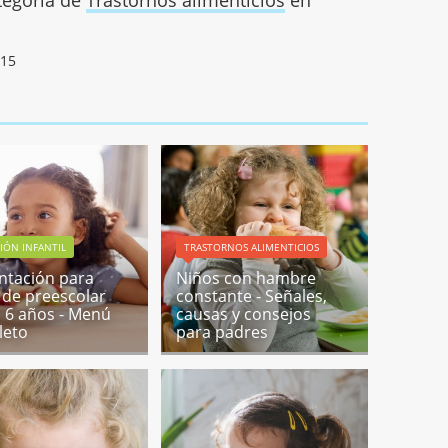
015
IÓN INFANTIL
TRASTORNOS ALIMENTICIOS
ntación para
Niños con hambre
 de preescolar
constante - Señales,
a 6 años - Menú
causas y consejos
leto
para padres