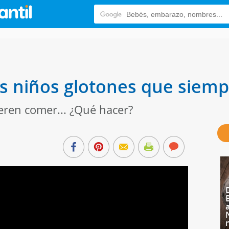
s niños glotones que siem
ren comer... ¿Qué hacer?