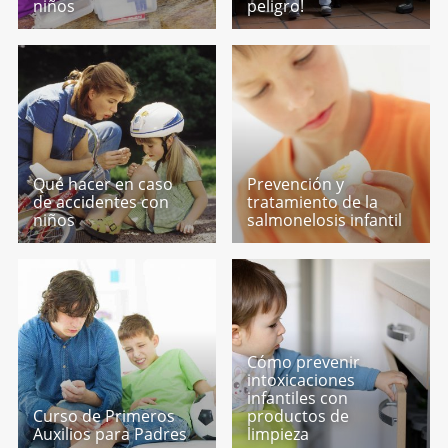
niños
peligro!
Qué hacer en caso
Prevención y
de accidentes con
tratamiento de la
niños
salmonelosis infantil
Cómo prevenir
intoxicaciones
infantiles con
Curso de Primeros
productos de
Auxilios para Padres
limpieza