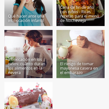
Cena de fin de año
con niños - Ricas
Qué hacer ante una
recetas para el menú
intoxicación infantil
de Nochevieja
Intoxicación en los
niños: cuánto duran
El riesgo de tomar
los alimentos en la
mayonesa casera en
nevera
el embarazo