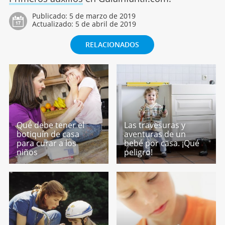
Publicado:
5 de marzo de 2019
Actualizado:
5 de abril de 2019
RELACIONADOS
Qué debe tener el
Las travesuras y
botiquín de casa
aventuras de un
para curar a los
bebé por casa. ¡Qué
niños
peligro!