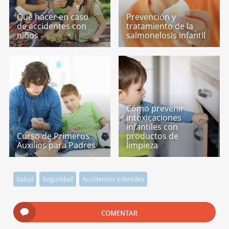
Qué hacer en caso
Prevención y
de accidentes con
tratamiento de la
niños
salmonelosis infantil
Cómo prevenir
intoxicaciones
infantiles con
Curso de Primeros
productos de
Auxilios para Padres
limpieza
Salud
Seguridad
Accidentes infantiles
COMENTAR