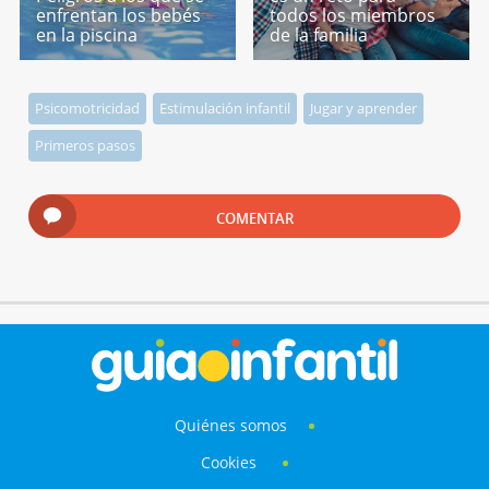
enfrentan los bebés
todos los miembros
en la piscina
de la familia
Psicomotricidad
Estimulación infantil
Jugar y aprender
Primeros pasos
COMENTAR
Quiénes somos
Cookies