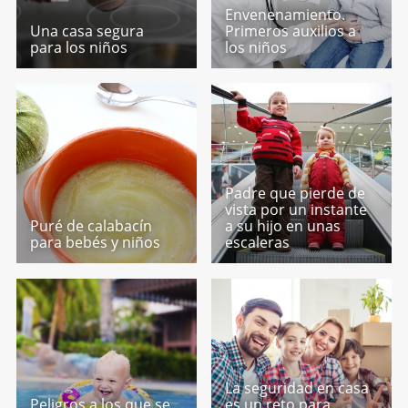
Envenenamiento.
Una casa segura
Primeros auxilios a
para los niños
los niños
Padre que pierde de
vista por un instante
Puré de calabacín
a su hijo en unas
para bebés y niños
escaleras
La seguridad en casa
Peligros a los que se
es un reto para