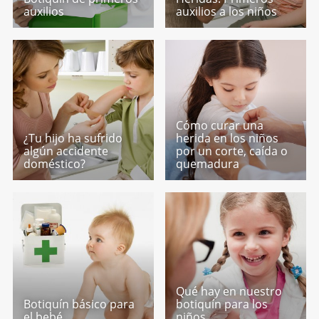
auxilios
auxilios a los niños
Cómo curar una
¿Tu hijo ha sufrido
herida en los niños
algún accidente
por un corte, caída o
doméstico?
quemadura
Qué hay en nuestro
Botiquín básico para
botiquín para los
el bebé
niños