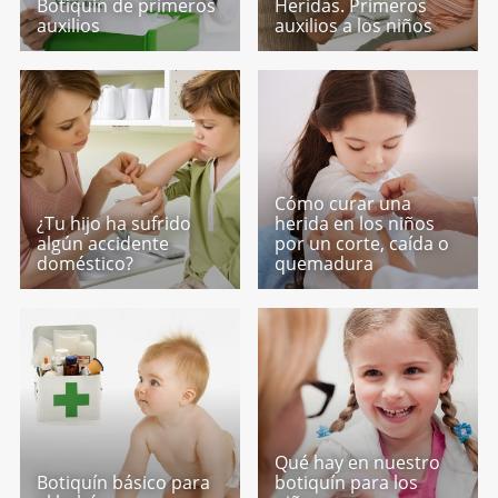
Botiquín de primeros
Heridas. Primeros
auxilios
auxilios a los niños
Cómo curar una
¿Tu hijo ha sufrido
herida en los niños
algún accidente
por un corte, caída o
doméstico?
quemadura
Qué hay en nuestro
Botiquín básico para
botiquín para los