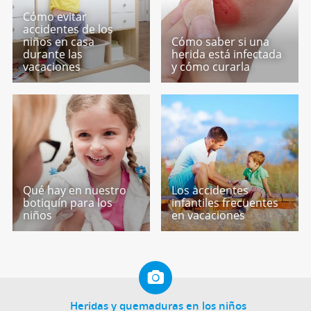
Cómo evitar
accidentes de los
niños en casa
Cómo saber si una
durante las
herida está infectada
vacaciones
y cómo curarla
Qué hay en nuestro
Los accidentes
botiquín para los
infantiles frecuentes
niños
en vacaciones
Heridas y quemaduras en los niños