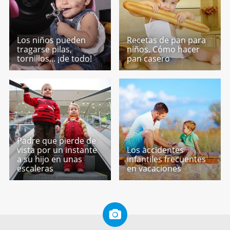
Los niños pueden
Recetas de pan para
tragarse pilas,
niños. Cómo hacer
tornillos... ¡de todo!
pan casero
Padre que pierde de
vista por un instante
Los accidentes
a su hijo en unas
infantiles frecuentes
escaleras
en vacaciones