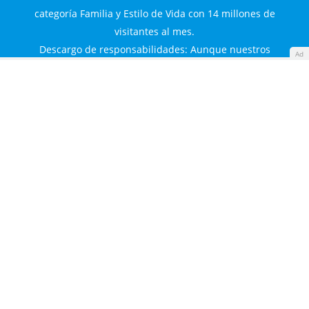
categoría Familia y Estilo de Vida con 14 millones de
visitantes al mes.
Descargo de responsabilidades: Aunque nuestros
Ad
contenidos están realizados o verificados por profesionales
de la salud y la educación, únicamente tienen fines
informativos. No sustituyen el consejo o diagnóstico de un
experto.
Guía Infantil S.L. © 2000-2026. Todos los derechos
reservados.
Familyes Network
Guía Infantil
Diario Femenino
Made with
by
360audience