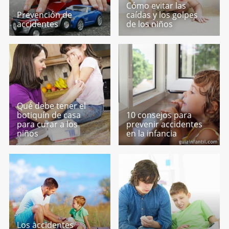
Cómo evitar las
Prevención de
caídas y los golpes
accidentes
de los niños
Qué debe tener el
botiquín de casa
10 consejos para
para curar a los
prevenir accidentes
niños
en la infancia
Los accidentes