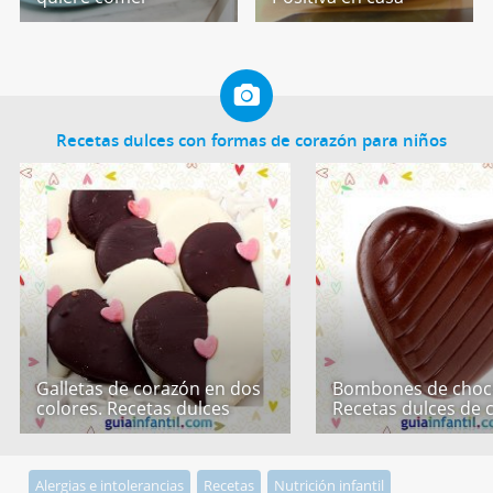
Recetas dulces con formas de corazón para niños
Galletas de corazón en dos
Bombones de choco
colores. Recetas dulces
Recetas dulces de 
Alergias e intolerancias
Recetas
Nutrición infantil