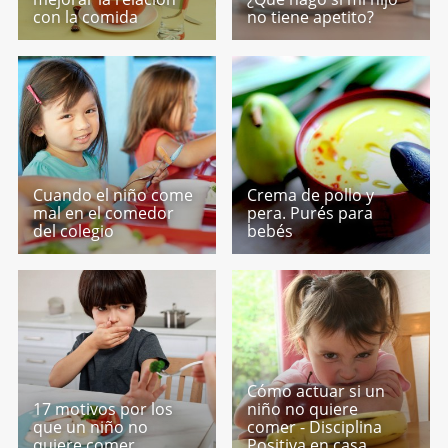
con la comida
no tiene apetito?
Cuando el niño come
Crema de pollo y
mal en el comedor
pera. Purés para
del colegio
bebés
Cómo actuar si un
17 motivos por los
niño no quiere
que un niño no
comer - Disciplina
quiere comer
Positiva en casa