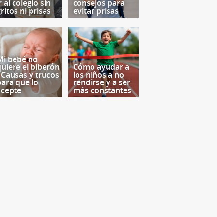
r al colegio sin
consejos para
ritos ni prisas
evitar prisas
Mi bebé no
quiere el biberón
Cómo ayudar a
- Causas y trucos
los niños a no
para que lo
rendirse y a ser
acepte
más constantes