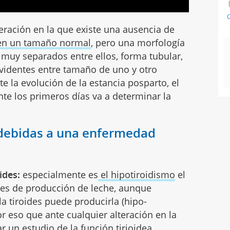
C
eración en la que existe una ausencia de
en un tamaño normal
, pero una morfología
s muy separados entre ellos, forma tubular,
evidentes entre tamaño de uno y otro
 la evolución de la estancia posparto, el
te los primeros días va a determinar la
 debidas a una enfermedad
ides:
especialmente es
el hipotiroidismo
el
nes de producción de leche, aunque
la tiroides puede producirla (hipo-
por eso que ante cualquier alteración en la
r un estudio de la función tirioidea.