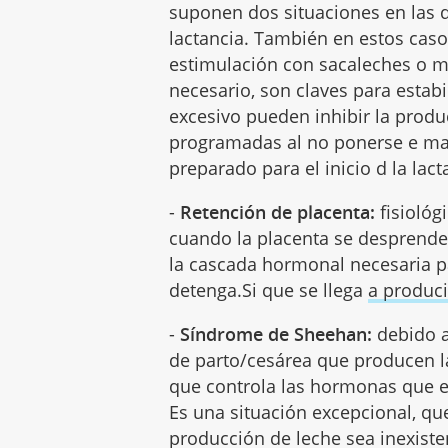
suponen dos situaciones en las q
lactancia. También en estos casos
estimulación con sacaleches o m
necesario, son claves para estabil
excesivo pueden inhibir la produc
programadas al no ponerse e mar
preparado para el inicio d la lact
-
Retención de placenta:
fisiológ
cuando la placenta se desprende
la cascada hormonal necesaria 
detenga.Si que se llega
a produci
-
Síndrome de Sheehan:
debido a
de parto/cesárea que producen la 
que controla las hormonas que e
Es una situación excepcional, qu
producción de leche sea inexiste