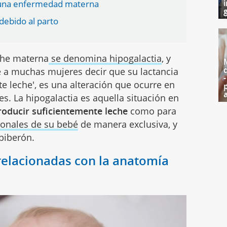
i
a una enfermedad materna
g
debido al parto
eche materna
se denomina hipogalactia
, y
a muchas mujeres decir que su lactancia
te leche', es una alteración que ocurre en
. La hipogalactia es aquella situación en
roducir suficientemente leche
como para
ionales de su bebé
de manera exclusiva, y
biberón.
relacionadas con la anatomía