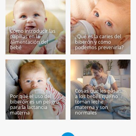
Cómo introducir las
papillas en la
¿Qué es la caries del
alimentación del
biberón y cómo
bebé
podemos prevenirla?
Cosas que les pasan
Por qué el uso del
a los bebés que no
biberón es un peligro
toman leche
para la lactancia
materna y son
materna
normales