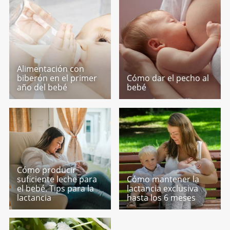
Alimentación con
biberón en el primer
Cómo dar el pecho al
año del bebé
bebé
Cómo producir
suficiente leche para
Cómo mantener la
el bebé. Tips para la
lactancia exclusiva
lactancia
hasta los 6 meses