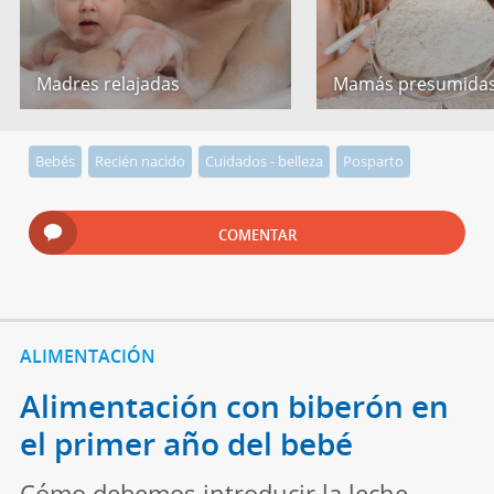
Madres relajadas
Mamás presumida
Bebés
Recién nacido
Cuidados - belleza
Posparto
COMENTAR
ALIMENTACIÓN
Alimentación con biberón en
el primer año del bebé
Cómo debemos introducir la leche