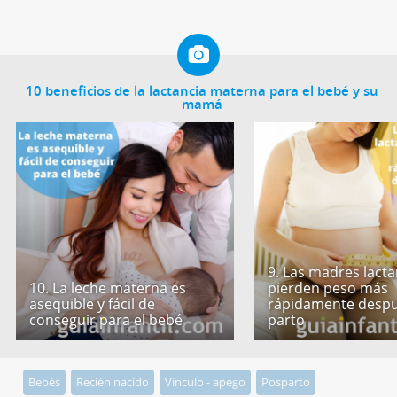
10 beneficios de la lactancia materna para el bebé y su
mamá
9. Las madres lact
10. La leche materna es
pierden peso más
asequible y fácil de
rápidamente despu
conseguir para el bebé
parto
Bebés
Recién nacido
Vínculo - apego
Posparto