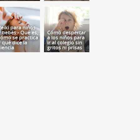
Reiki para niños
y bebés - Qué es,
Cómo despertar
cómo se practica
a los niños para
y qué dice la
ir al colegio sin
ciencia
gritos ni prisas