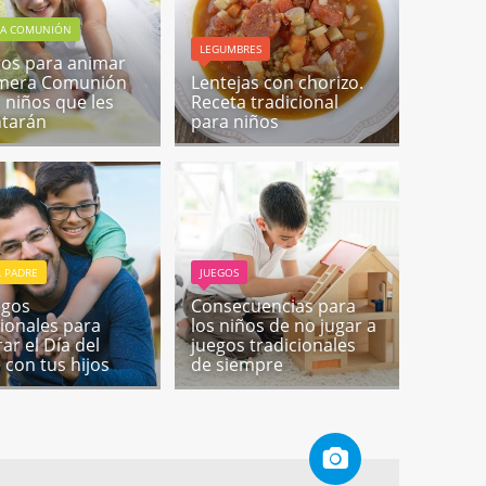
RA COMUNIÓN
LEGUMBRES
gos para animar
imera Comunión
Lentejas con chorizo.
s niños que les
Receta tradicional
tarán
para niños
L PADRE
JUEGOS
egos
Consecuencias para
cionales para
los niños de no jugar a
ar el Día del
juegos tradicionales
 con tus hijos
de siempre