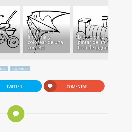
 un
Dibujo para
D
ra
imprimir y
Dibujo para
m
y
colorear de una
pintar de un
i
cometa
tren de juguete
c
guas
Leyendas
TWITTER
COMENTAR