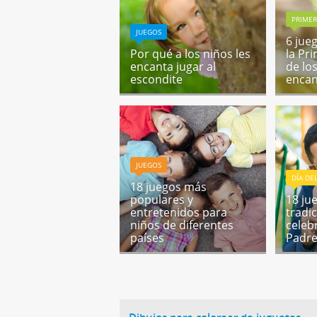
PRIME
JUEGOS
6 jue
Por qué a los niños les
la Pr
encanta jugar al
de lo
escondite
encan
JUEGOS
DÍA DE
18 juegos más
populares y
18 ju
entretenidos para
tradi
niños de diferentes
celebr
países
Padre