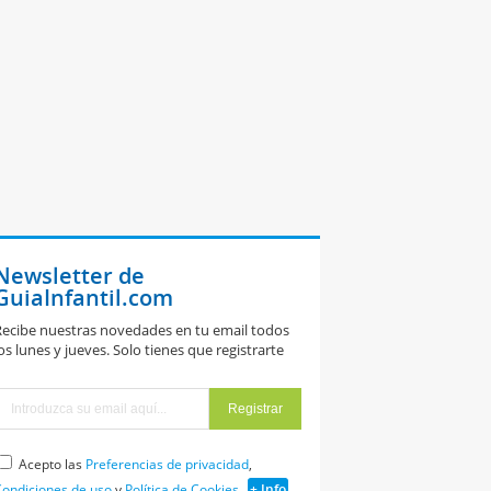
Newsletter de
GuiaInfantil.com
ecibe nuestras novedades en tu email todos
os lunes y jueves. Solo tienes que registrarte
Acepto las
Preferencias de privacidad
,
ondiciones de uso
y
Política de Cookies
+ Info