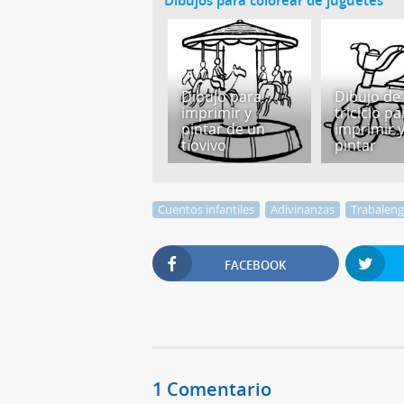
Dibujos para colorear de juguetes
Dibujo para
Dibujo de
imprimir y
triciclo pa
pintar de un
imprimir 
tiovivo
pintar
Cuentos infantiles
Adivinanzas
Trabalen
FACEBOOK
1 Comentario