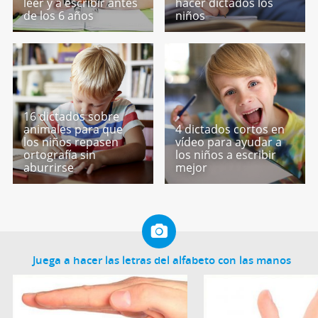
leer y a escribir antes
hacer dictados los
de los 6 años
niños
16 dictados sobre
animales para que
4 dictados cortos en
los niños repasen
vídeo para ayudar a
ortografía sin
los niños a escribir
aburrirse
mejor
Juega a hacer las letras del alfabeto con las manos