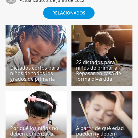
Actualizado:
2 de junio de 2022
RELACIONADOS
22 dictados para
Dictados cortos para
niños de primaria -
niños de todos los
Repasar en casa de
grados de primaria
forma divertida
Por qué los niños no
A partir de qué edad
deben comenzar a
pueden (y deben)