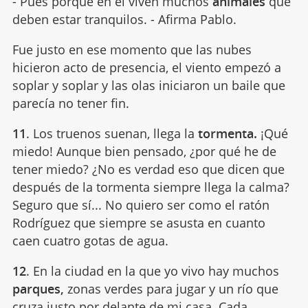
- Pues porque en él viven muchos
animales
que
deben estar tranquilos. - Afirma Pablo.
Fue justo en ese momento que las nubes
hicieron acto de presencia, el viento empezó a
soplar y soplar y las olas iniciaron un baile que
parecía no tener fin.
11
. Los truenos suenan, llega la
tormenta.
¡Qué
miedo! Aunque bien pensado, ¿por qué he de
tener miedo? ¿No es verdad eso que dicen que
después de la tormenta siempre llega la calma?
Seguro que sí... No quiero ser como el ratón
Rodríguez que siempre se asusta en cuanto
caen cuatro gotas de agua.
12
. En la ciudad en la que yo vivo hay muchos
parques,
zonas verdes para jugar y un río que
cruza justo por delante de mi casa. Cada