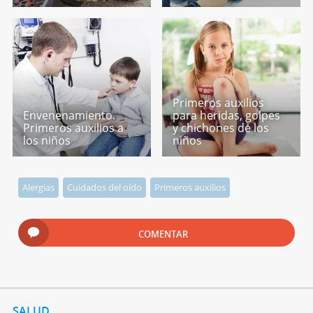
Primeros auxilios
Envenenamiento.
para heridas, golpes
Primeros auxilios a
y chichones de los
los niños
niños
Alergias
Cuidados del oído
Primeros auxilios
COMENTAR
SALUD