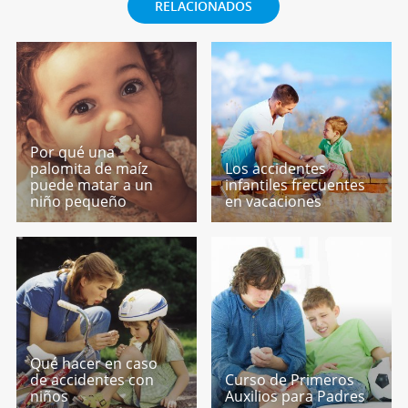
RELACIONADOS
Por qué una
palomita de maíz
Los accidentes
puede matar a un
infantiles frecuentes
niño pequeño
en vacaciones
Qué hacer en caso
de accidentes con
Curso de Primeros
niños
Auxilios para Padres