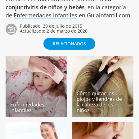
conjuntivitis de niños y bebés
, en la categoría
de
Enfermedades infantiles
en Guiainfantil.com.
Publicado:
29 de julio de 2015
Actualizado:
2 de marzo de 2020
RELACIONADOS
Cómo quitar los
piojos y liendres de
Enfermedades
la cabeza de los
infantiles
niños