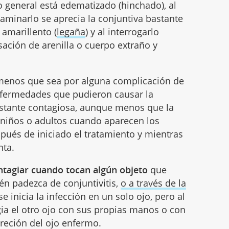
o general está edematizado (hinchado), al
examinarlo se aprecia la conjuntiva bastante
 amarillento (
legaña
) y al interrogarlo
nsación de arenilla o cuerpo extraño y
 menos que sea por alguna complicación de
nfermedades que pudieron causar la
bastante contagiosa, aunque menos que la
s niños o adultos cuando aparecen los
spués de iniciado el tratamiento y mientras
nta.
ntagiar cuando tocan algún objeto
que
én padezca de conjuntivitis,
o a través de la
 inicia la infección en un solo ojo, pero al
ia el otro ojo con sus propias manos o con
creción del ojo enfermo.