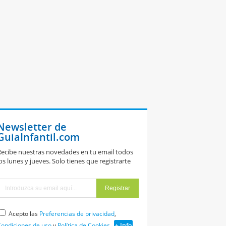
Newsletter de
GuiaInfantil.com
ecibe nuestras novedades en tu email todos
os lunes y jueves. Solo tienes que registrarte
Acepto las
Preferencias de privacidad
,
ondiciones de uso
y
Política de Cookies
+ Info