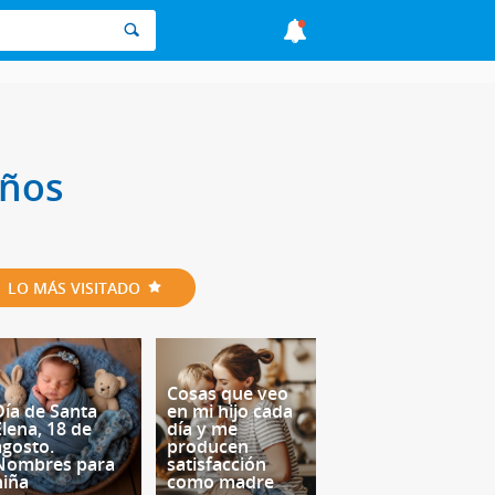
iños
LO MÁS VISITADO
Cosas que veo
Día de Santa
en mi hijo cada
Elena, 18 de
día y me
agosto.
producen
Nombres para
satisfacción
niña
como madre