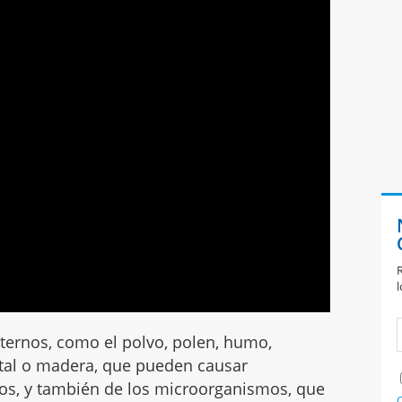
R
l
xternos, como el polvo, polen, humo,
metal o madera, que pueden causar
os, y también de los microorganismos, que
C