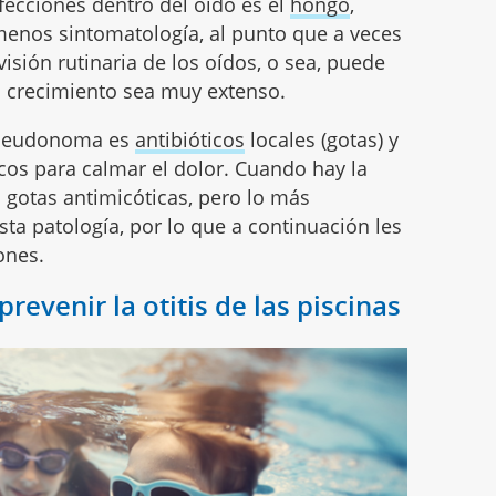
fecciones dentro del oído es el
hongo
,
enos sintomatología, al punto que a veces
isión rutinaria de los oídos, o sea, puede
l crecimiento sea muy extenso.
 pseudonoma es
antibióticos
locales (gotas) y
icos para calmar el dolor. Cuando hay la
 gotas antimicóticas, pero lo más
sta patología, por lo que a continuación les
ones.
evenir la otitis de las piscinas