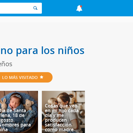
rano para los niños
eños
LO MÁS VISITADO
Cosas que veo
Día de Santa
en mi hijo cada
Elena, 18 de
día y me
agosto.
producen
Nombres para
satisfacción
niña
como madre