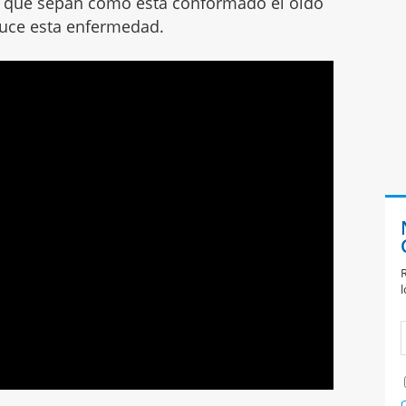
rio que sepan cómo está conformado el oído
duce esta enfermedad.
R
l
C