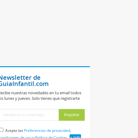
Newsletter de
GuiaInfantil.com
ecibe nuestras novedades en tu email todos
os lunes y jueves. Solo tienes que registrarte
Acepto las
Preferencias de privacidad
,
ondiciones de uso
y
Política de Cookies
+ Info