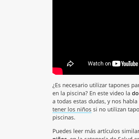
¿Es necesario utilizar tapones pa
en la piscina? En este video la
do
a todas estas dudas, y nos habl
tener los niños
si no utilizan ta
piscinas.
Puedes leer más artículos simila
niños
, en la categoría de
Salud
en