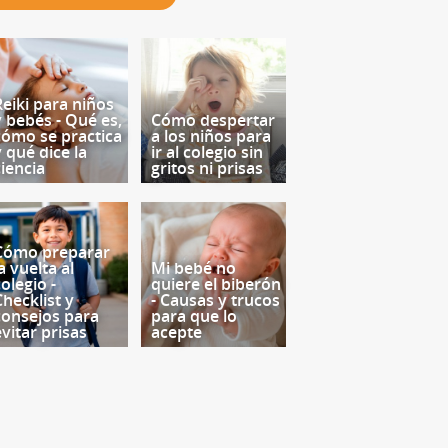
Reiki para niños
y bebés - Qué es,
Cómo despertar
cómo se practica
a los niños para
y qué dice la
ir al colegio sin
ciencia
gritos ni prisas
Cómo preparar
a vuelta al
Mi bebé no
olegio -
quiere el biberón
Checklist y
- Causas y trucos
consejos para
para que lo
evitar prisas
acepte