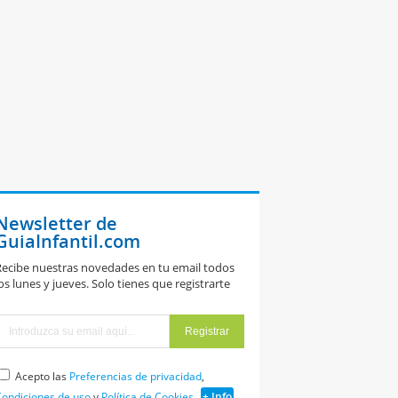
Newsletter de
GuiaInfantil.com
ibujo de niños
ecibe nuestras novedades en tu email todos
omiendo
os lunes y jueves. Solo tienes que registrarte
elado para
olorear
Acepto las
Preferencias de privacidad
,
ondiciones de uso
y
Política de Cookies
+ Info