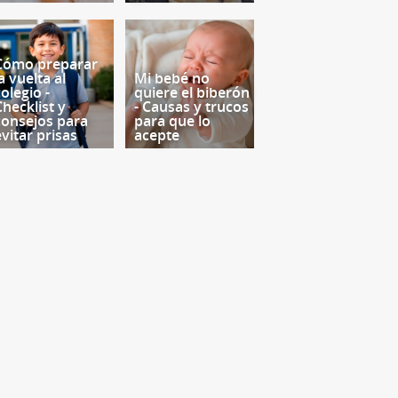
Cómo preparar
a vuelta al
Mi bebé no
olegio -
quiere el biberón
Checklist y
- Causas y trucos
consejos para
para que lo
evitar prisas
acepte