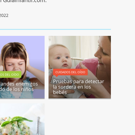
2022
CUIDADOS DEL OÍDO
OS DEL OÍDO
Pruebas para detectar
randes enemigos
la sordera en los
ído de los niños
bebés