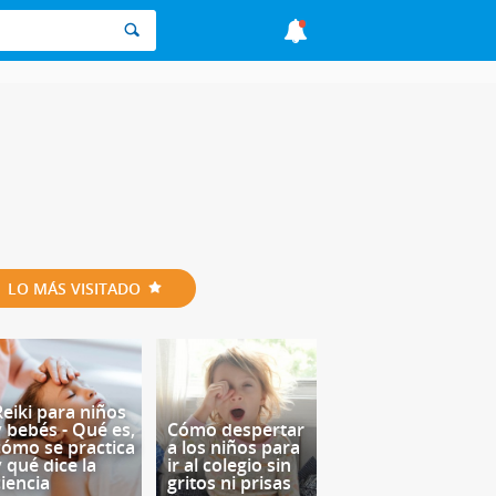
LO MÁS VISITADO
Reiki para niños
y bebés - Qué es,
Cómo despertar
cómo se practica
a los niños para
y qué dice la
ir al colegio sin
ciencia
gritos ni prisas