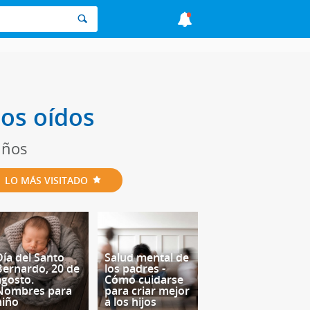
los oídos
iños
LO MÁS VISITADO
Día del Santo
Salud mental de
Bernardo, 20 de
los padres -
agosto.
Cómo cuidarse
Nombres para
para criar mejor
niño
a los hijos