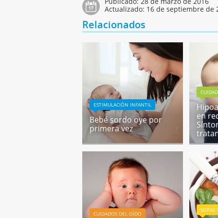
Publicado:
28 de marzo de 2016
Actualizado:
16 de septiembre de 
Relacionados
CUIDAD
ESTIMULACIÓN INFANTIL
Hipoa
en re
Bebé sordo oye por
Sínto
primera vez
trata
SOPAS 
CUIDADOS DEL OÍDO