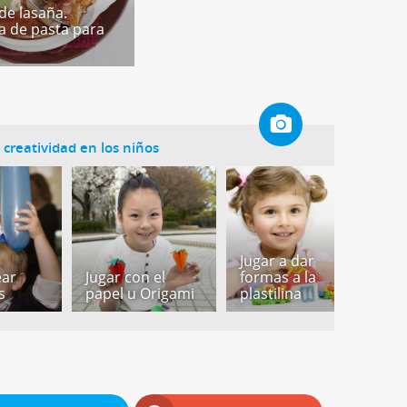
de lasaña.
a de pasta para
a creatividad en los niños
Jugar a dar
ear
Jugar con el
formas a la
J
s
papel u Origami
plastilina
t