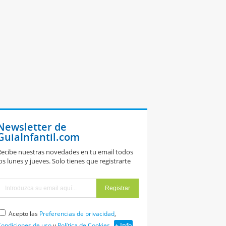
Newsletter de
GuiaInfantil.com
ecibe nuestras novedades en tu email todos
os lunes y jueves. Solo tienes que registrarte
Acepto las
Preferencias de privacidad
,
ondiciones de uso
y
Política de Cookies
+ Info