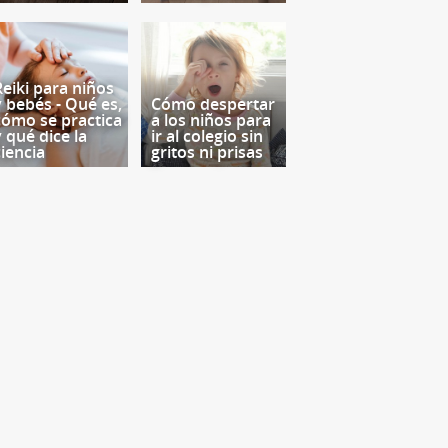
Reiki para niños
y bebés - Qué es,
Cómo despertar
cómo se practica
a los niños para
y qué dice la
ir al colegio sin
ciencia
gritos ni prisas