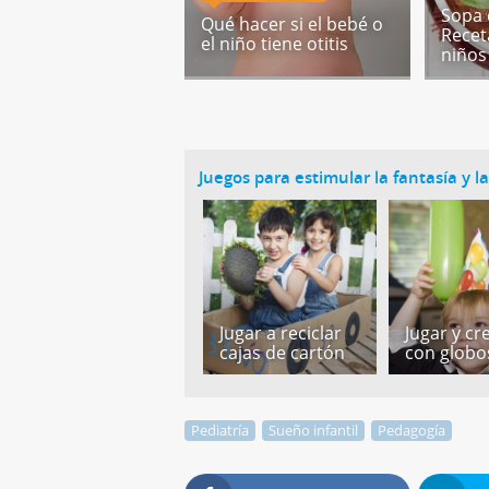
Sopa 
Qué hacer si el bebé o
Recet
el niño tiene otitis
niños
Juegos para estimular la fantasía y l
Jugar a reciclar
Jugar y cr
cajas de cartón
con globo
Pediatría
Sueño infantil
Pedagogía