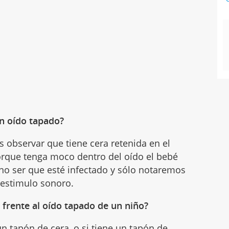
un oído tapado?
 observar que tiene cera retenida en el
porque tenga moco dentro del oído el bebé
 no ser que esté infectado y sólo notaremos
 estimulo sonoro.
 frente al oído tapado de un niño?
 tapón de cera, o si tiene un tapón de