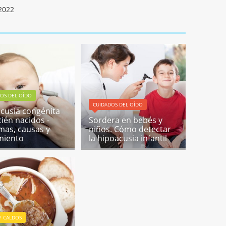
2022
OS DEL OÍDO
CUIDADOS DEL OÍDO
cusia congénita
cién nacidos -
Sordera en bebés y
mas, causas y
niños. Cómo detectar
miento
la hipoacusia infantil
Y CALDOS