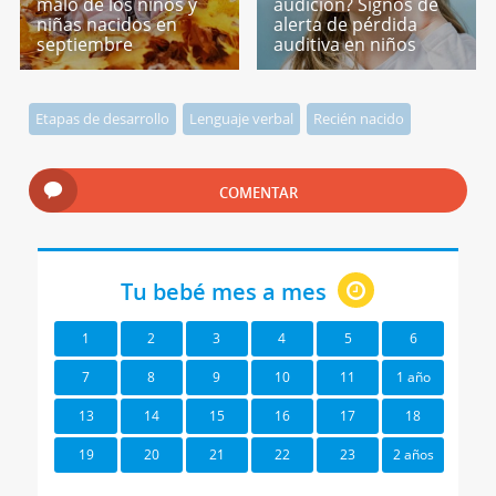
malo de los niños y
audición? Signos de
niñas nacidos en
alerta de pérdida
septiembre
auditiva en niños
Etapas de desarrollo
Lenguaje verbal
Recién nacido
COMENTAR
Tu bebé mes a mes
1
2
3
4
5
6
7
8
9
10
11
1 año
13
14
15
16
17
18
19
20
21
22
23
2 años