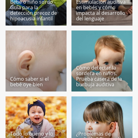
Bebé o niño sordo -
Estimulación auditiva
Guía para la
en bebés y cómo
detección precoz de
impacta al desarrollo
hipoacusia infantil
del lenguaje
Cómo detectar la
sordera en niños.
Cómo saber si el
Prueba casera de la
bebé oye bien
burbuja auditiva
Todo lo bueno y lo
¿Problemas de