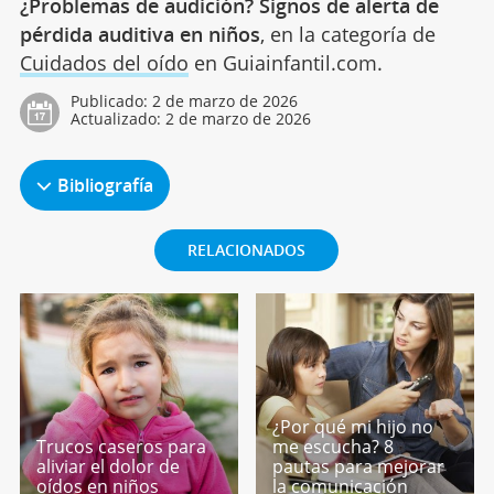
¿Problemas de audición? Signos de alerta de
pérdida auditiva en niños
, en la categoría de
Cuidados del oído
en Guiainfantil.com.
Publicado:
2 de marzo de 2026
Actualizado:
2 de marzo de 2026
Bibliografía
RELACIONADOS
¿Por qué mi hijo no
Trucos caseros para
me escucha? 8
aliviar el dolor de
pautas para mejorar
oídos en niños
la comunicación