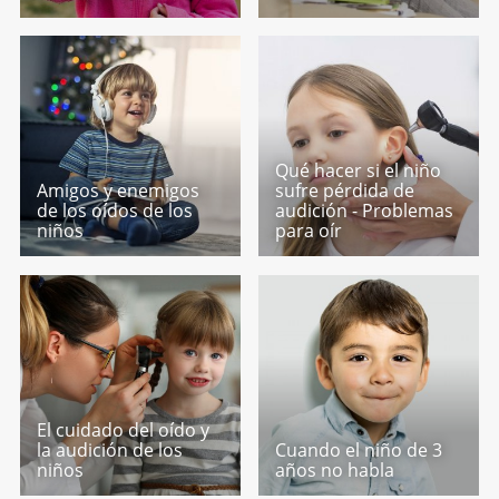
Qué hacer si el niño
Amigos y enemigos
sufre pérdida de
de los oídos de los
audición - Problemas
niños
para oír
El cuidado del oído y
la audición de los
Cuando el niño de 3
niños
años no habla