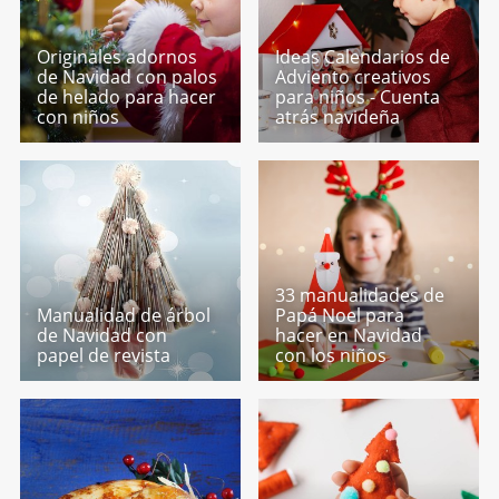
Originales adornos
Ideas Calendarios de
de Navidad con palos
Adviento creativos
de helado para hacer
para niños - Cuenta
con niños
atrás navideña
33 manualidades de
Manualidad de árbol
Papá Noel para
de Navidad con
hacer en Navidad
papel de revista
con los niños