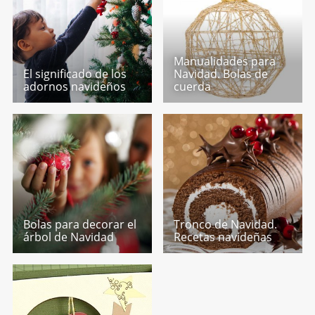
Manualidades para
El significado de los
Navidad. Bolas de
adornos navideños
cuerda
Bolas para decorar el
Tronco de Navidad.
árbol de Navidad
Recetas navideñas