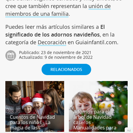
cree que también representan la
unión de
miembros de una familia
.
Puedes leer más artículos similares a
El
significado de los adornos navideños
, en la
categoría de
Decoración
en Guiainfantil.com.
Publicado:
23 de noviembre de 2021
Actualizado:
9 de noviembre de 2022
RELACIONADOS
Adornos para el
Cuentos de Navidad
árbol de Navidad
para los niños - La
caseros -
magia de las
Manualidades para
Ad
historias navideñas
niños