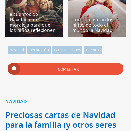
8 cuentos de
Navidad con
Cómo celebran los
moraleja para que
niños de todo el
los niños reflexionen
mundo la Navidad
Navidad
Decoración
Familia - planes
Cuentos
COMENTAR
NAVIDAD
Preciosas cartas de Navidad
para la familia (y otros seres