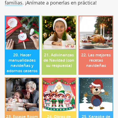
familias
. ¡Anímate a ponerlas en práctica!
20. Hacer
21. Adivinanzas
22. Las mejores
manualidades
de Navidad (con
recetas
navideñas y
su respuesta)
navideñas
adornos caseros
23. Escape Room
24. Obras de
25. Karaoke de