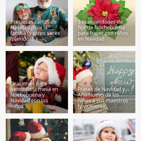
Preciosas cartas de
3 manualidades de
Navidad para la
flor de Nochebuena
familia (y otros seres
para hacer con niños
queridos)
en Navidad
Oraciones para
bendecir la mesa en
Frases de Navidad y
Nochebuena y
Año Nuevo de los
Navidad con los
niños a sus maestros
niños
(y viceversa)