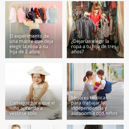
El experimento de
una madre que deja
¿Dejarías elegir la
elegir la ropa a su
ropa a tu hija de tres
hija de 2 años
años?
Mejores técnicas
Consejos para que el
para trabajar la
niño aprenda a
independencia y
vestirse solo
autonomía con niños