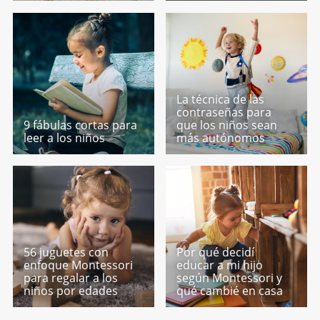
La técnica de las
contraseñas para
9 fábulas cortas para
que los niños sean
leer a los niños
más autónomos
56 juguetes con
Por qué decidí
enfoque Montessori
educar a mi hijo
para regalar a los
según Montessori y
niños por edades
qué cambié en casa