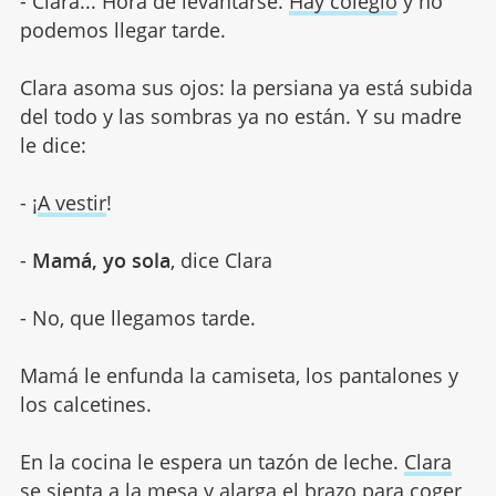
- Clara... Hora de levantarse.
Hay colegio
y no
podemos llegar tarde.
Clara asoma sus ojos: la persiana ya está subida
del todo y las sombras ya no están. Y su madre
le dice:
- ¡
A vestir
!
-
Mamá, yo sola
, dice Clara
- No, que llegamos tarde.
Mamá le enfunda la camiseta, los pantalones y
los calcetines.
En la cocina le espera un tazón de leche.
Clara
se sienta a la mesa
y alarga el brazo para coger