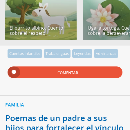
El burrito albino. Cuento
Uga la tortuga. Cu
sobre el respeto
sobre la persevera
Cuentos infantiles
Trabalenguas
Leyendas
Adivinanzas
COMENTAR
FAMILIA
Poemas de un padre a sus
hijos para fortalecer el vínculo