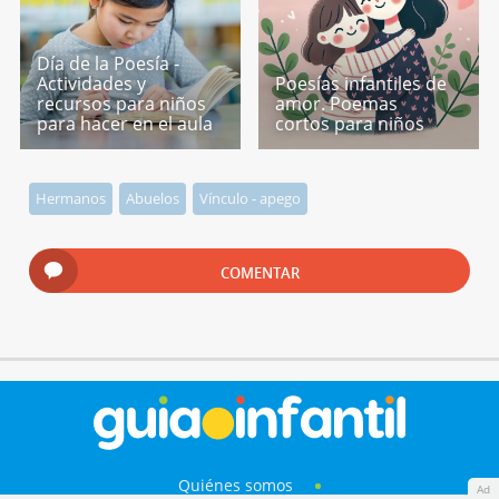
Día de la Poesía -
Actividades y
Poesías infantiles de
recursos para niños
amor. Poemas
para hacer en el aula
cortos para niños
Hermanos
Abuelos
Vínculo - apego
COMENTAR
Quiénes somos
Ad