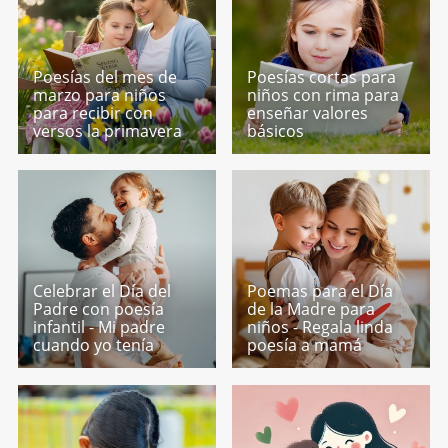
Poesías del mes de
Poesías cortas para
marzo para niños
niños con rima para
para recibir con
enseñar valores
versos la primavera
básicos
Celebrar el Día del
Poemas para el Día
Padre con poesía
de la Madre para
infantil - Mi padre
niños - Regala linda
cuando yo tenía
poesía a mamá