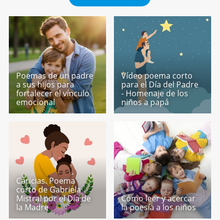
Poemas de un padre
Vídeo poema corto
a sus hijos para
para el Día del Padre
fortalecer el vínculo
- Homenaje de los
emocional
niños a papá
Caricias. Poema
corto de Gabriela
Mistral por el Día de
Cómo leer y acercar
la Madre
la poesía a los niños