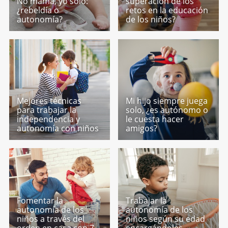
No mamá, yo solo:
superación de los
¿rebeldía o
retos en la educación
autonomía?
de los niños?
Mejores técnicas
Mi hijo siempre juega
para trabajar la
solo, ¿es autónomo o
independencia y
le cuesta hacer
autonomía con niños
amigos?
Fomentar la
Trabajar la
autonomía de los
autonomía de los
niños a través del
niños según su edad