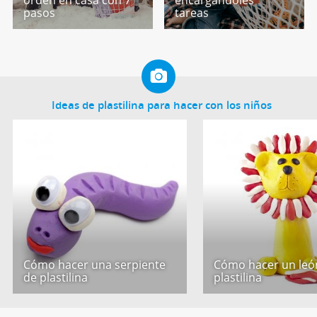
orden en casa con 7
encargándoles
pasos
tareas
Ideas de plastilina para hacer con los niños
Cómo hacer una serpiente
Cómo hacer un leó
de plastilina
plastilina