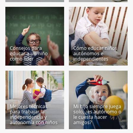
Consejos para
Cómo educar niños
educar a un niño
autónomos e
como líder
independientes
Mejores técnicas
Mi hijo siempre juega
para trabajar la
solo, ¿es autónomo o
independencia y
le cuesta hacer
autonomía con niños
amigos?