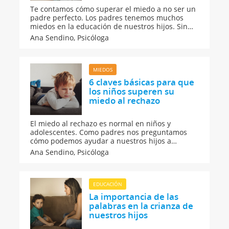
Te contamos cómo superar el miedo a no ser un
padre perfecto. Los padres tenemos muchos
miedos en la educación de nuestros hijos. Sin
embargo, la clave consiste en que los niños se
Ana Sendino,
Psicóloga
sientan escuchados y comprendidos para que
sean felices. No debemos obsesionarnos con ser
padres perfectos.
MIEDOS
6 claves básicas para que
los niños superen su
miedo al rechazo
El miedo al rechazo es normal en niños y
adolescentes. Como padres nos preguntamos
cómo podemos ayudar a nuestros hijos a
superar su miedo a fracasar. En
Ana Sendino,
Psicóloga
Guiainfantil.com te damos algunos consejos
para que sepas cuál es la mejora manera para
ayudar a los niños.
EDUCACIÓN
La importancia de las
palabras en la crianza de
nuestros hijos