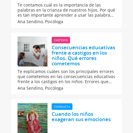
Te contamos cuál es la importancia de las
palabras en la crianza de nuestros hijos. Por qué
es tan importante aprender a usar las palabras
de forma positiva con nuestros hijos.
Ana Sendino,
Psicóloga
CASTIGOS
Consecuencias educativas
frente a castigos en los
niños. Qué errores
cometemos
Te explicamos cuáles son los principales errores
que cometemos en las consecuencias educativas
frente a los castigos en los niños. Errores que
cometemos a la hora de utilizar las
Ana Sendino,
Psicóloga
consecuencias educativas con los niños. Por qué
es mejor utilizar las consecuencias educativas
frente al castigo.
CONDUCTA
Cuando los niños
exageran sus emociones