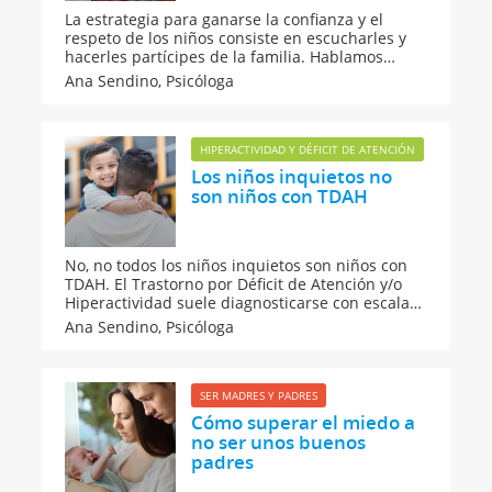
La estrategia para ganarse la confianza y el
respeto de los niños consiste en escucharles y
hacerles partícipes de la familia. Hablamos
sobre las faltas de respeto de los niños, la
Ana Sendino,
Psicóloga
educación basada en el miedo y el castigo y la
mejor manera de ganarse el corazón de los
pequeños de la casa.
HIPERACTIVIDAD Y DÉFICIT DE ATENCIÓN
Los niños inquietos no
son niños con TDAH
No, no todos los niños inquietos son niños con
TDAH. El Trastorno por Déficit de Atención y/o
Hiperactividad suele diagnosticarse con escalas
cuestionables y muchos niños reciben un
Ana Sendino,
Psicóloga
tratamiento de medicación contra la
impulsividad. Pero, ¿es necesario siempre?
¿Cómo les afecta?
SER MADRES Y PADRES
Cómo superar el miedo a
no ser unos buenos
padres