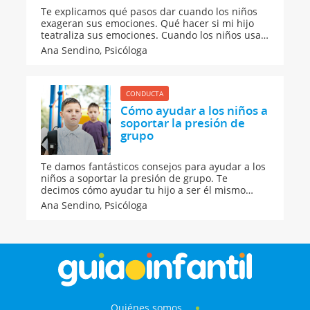
Te explicamos qué pasos dar cuando los niños
exageran sus emociones. Qué hacer si mi hijo
teatraliza sus emociones. Cuando los niños usan
sus emociones para llamar nuestra atención.
Ana Sendino,
Psicóloga
Cómo actuar ante mi hijo si exagera sus
emociones y arranca por ejemplo en una
rabieta.
CONDUCTA
Cómo ayudar a los niños a
soportar la presión de
grupo
Te damos fantásticos consejos para ayudar a los
niños a soportar la presión de grupo. Te
decimos cómo ayudar tu hijo a ser él mismo
dentro de un grupo, a no dejarse llevar e influir
Ana Sendino,
Psicóloga
demasiado por los demás. Fantásticos consejos
para ayudar a los niños a manejar la presión de
grupo.
Quiénes somos