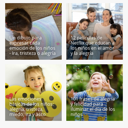
Un dibujo para
12 películas de
expresar cada
Netflix que educan a
emoción de los niños
los niños en el amor
- Ira, tristeza o alegría
y la alegría
Las emociones
101 frases de alegría
básicas de los niños:
y felicidad para
alegría, tristeza,
iluminar el día de los
miedo, ira y asco
niños