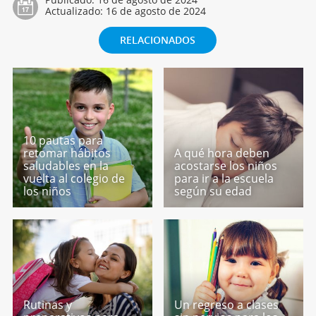
Actualizado:
16 de agosto de 2024
RELACIONADOS
10 pautas para
retomar hábitos
A qué hora deben
saludables en la
acostarse los niños
vuelta al colegio de
para ir a la escuela
los niños
según su edad
Rutinas y
Un regreso a clases