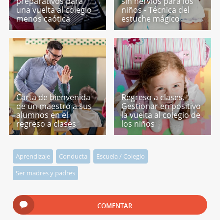
preparativos para
sin nervios para los
una vuelta al colegio
niños - Técnica del
menos caótica
estuche mágico
Carta de bienvenida
Regreso a clases.
de un maestro a sus
Gestionar en positivo
alumnos en el
la vuelta al colegio de
regreso a clases
los niños
Aprendizaje
Conducta
Escuela / Colegio
Ser madres y padres
COMENTAR