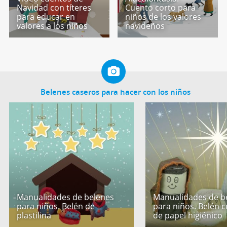
Navidad con títeres
Cuento corto para
para educar en
niños de los valores
valores a los niños
navideños
Belenes caseros para hacer con los niños
Manualidades de belenes
Manualidades de b
para niños. Belén de
para niños. Belén c
plastilina
de papel higiénico