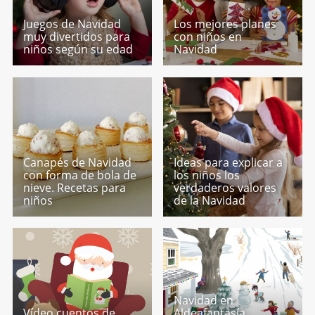
Juegos de Navidad
Los mejores planes
muy divertidos para
con niños en
niños según su edad
Navidad
Canapés de Navidad
Ideas para explicar a
con forma de bola de
los niños los
nieve. Recetas para
verdaderos valores
niños
de la Navidad
Navidad en
Vídeo cuentos de
Aldeafantasía.