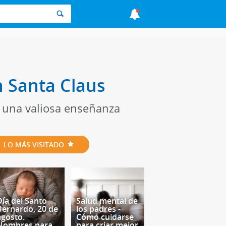
n Santa Claus
e una valiosa enseñanza
LO MÁS VISITADO
Día del Santo
Salud mental de
Bernardo, 20 de
los padres -
agosto.
Cómo cuidarse
Nombres para
para criar mejor