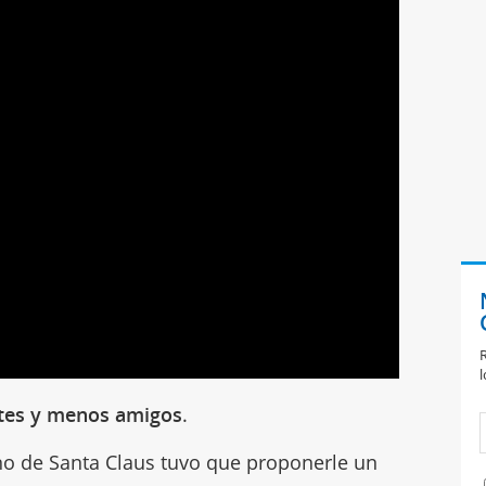
R
l
tes y menos amigos
.
no de Santa Claus tuvo que proponerle un