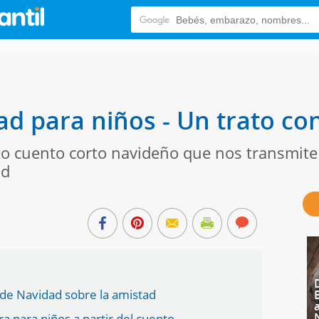
d para niños - Un trato co
ito cuento corto navideño que nos transmit
ad
 de Navidad sobre la amistad
a para niños a partir del cuento