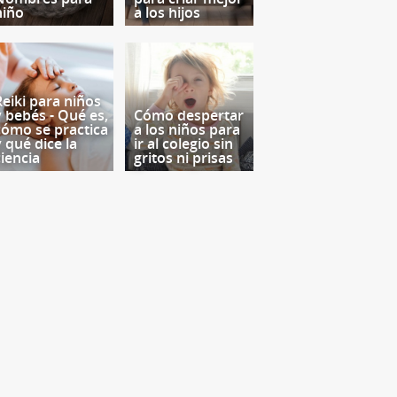
niño
a los hijos
Reiki para niños
y bebés - Qué es,
Cómo despertar
cómo se practica
a los niños para
y qué dice la
ir al colegio sin
ciencia
gritos ni prisas