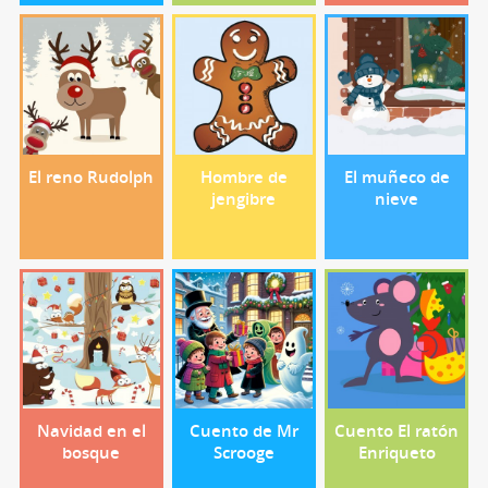
El reno Rudolph
Hombre de
El muñeco de
jengibre
nieve
Navidad en el
Cuento de Mr
Cuento El ratón
bosque
Scrooge
Enriqueto