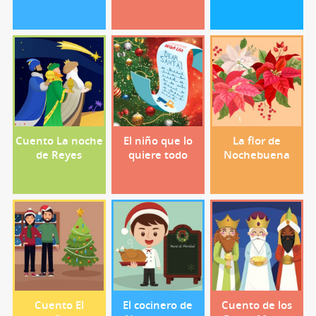
Cuento La noche
El niño que lo
La flor de
de Reyes
quiere todo
Nochebuena
Cuento El
El cocinero de
Cuento de los