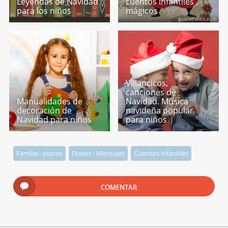
Leyendas de Navidad
cuentos infantiles
para los niños
mágicos
Villancicos,
canciones de
Manualidades de
Navidad. Música
decoración de
navideña popular
Navidad para niños
para niños
Familia - planes
Frases - Mensajes
Cuentos infantiles
COMENTAR