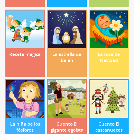
Receta mágica
La estrella de
La rosa de
Belén
Navidad
La niña de los
Cuento El
Cuento El
fósforos
gigante egoísta
cascanueces