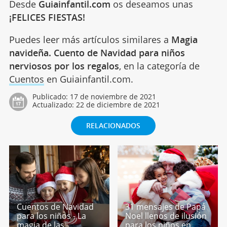
Desde
Guiainfantil.com
os deseamos unas
¡FELICES FIESTAS!
Puedes leer más artículos similares a
Magia
navideña. Cuento de Navidad para niños
nerviosos por los regalos
, en la categoría de
Cuentos
en Guiainfantil.com.
Publicado:
17 de noviembre de 2021
Actualizado:
22 de diciembre de 2021
RELACIONADOS
Cuentos de Navidad
31 mensajes de Papá
para los niños - La
Noel llenos de ilusión
magia de las
para los niños en