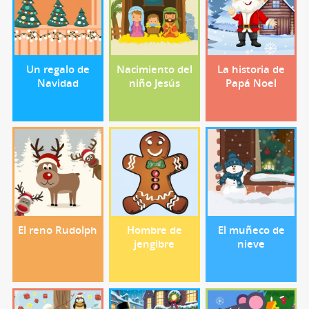
Un regalo de
Nacimiento del
La historia de
Navidad
niño Jesús
Papá Noel
El reno Rudolph
Hombre de
El muñeco de
jengibre
nieve