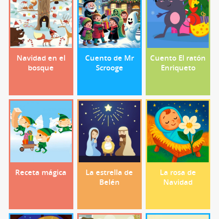
Navidad en el
Cuento de Mr
Cuento El ratón
bosque
Scrooge
Enriqueto
Receta mágica
La estrella de
La rosa de
Belén
Navidad