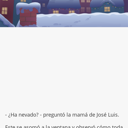
- ¿Ha nevado? - preguntó la mamá de José Luis.
Este se asomó a la ventana y observó cómo toda