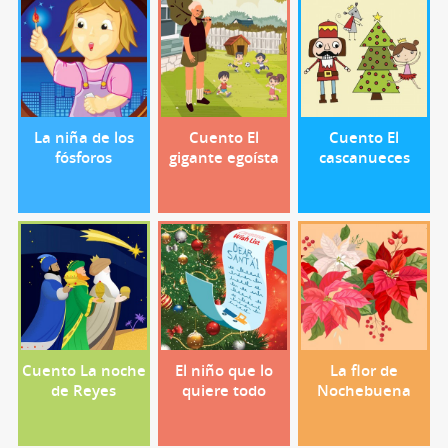
La niña de los
Cuento El
Cuento El
fósforos
gigante egoísta
cascanueces
Cuento La noche
El niño que lo
La flor de
de Reyes
quiere todo
Nochebuena