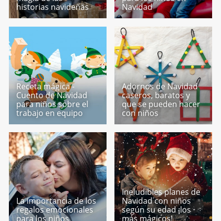
historias navideñas
Navidad
Receta mágica -
Adornos de Navidad
Cuento de Navidad
caseros, baratos y
para niños sobre el
que se pueden hacer
trabajo en equipo
con niños
Ineludibles planes de
La importancia de los
Navidad con niños
regalos emocionales
según su edad ¡los
para los niños
más mágicos!