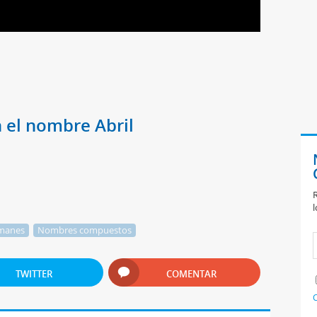
l
 el nombre Abril
R
l
manes
Nombres compuestos
TWITTER
COMENTAR
C