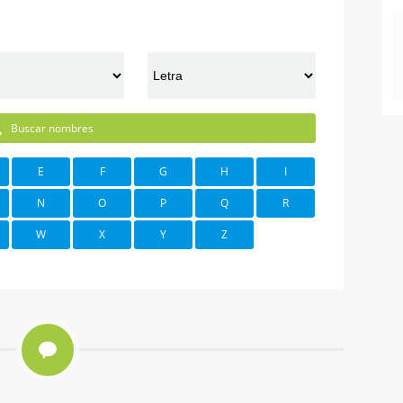
Buscar nombres
E
F
G
H
I
N
O
P
Q
R
W
X
Y
Z