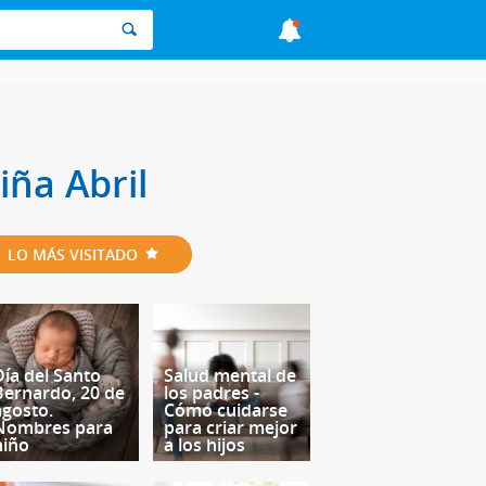
iña Abril
LO MÁS VISITADO
Día del Santo
Salud mental de
Bernardo, 20 de
los padres -
agosto.
Cómo cuidarse
Nombres para
para criar mejor
niño
a los hijos