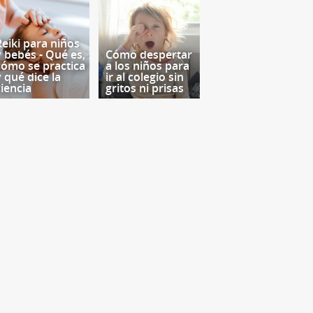
Reiki para niños
y bebés - Qué es,
Cómo despertar
cómo se practica
a los niños para
y qué dice la
ir al colegio sin
ciencia
gritos ni prisas