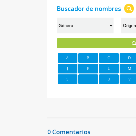
Buscador de nombres
A
B
C
D
J
K
L
M
S
T
U
V
0 Comentarios