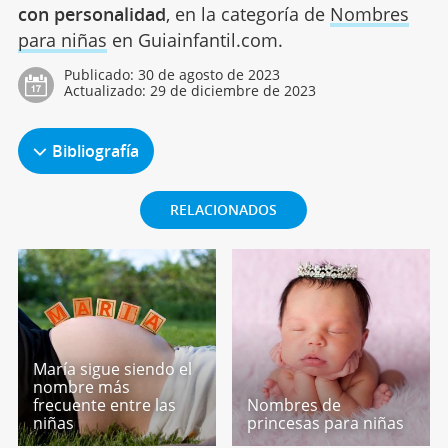
con personalidad
, en la categoría de
Nombres
para niñas
en Guiainfantil.com.
Publicado:
30 de agosto de 2023
Actualizado:
29 de diciembre de 2023
Bibliografía
RELACIONADOS
María sigue siendo el
nombre más
frecuente entre las
Nombres de
niñas
princesas para niñas