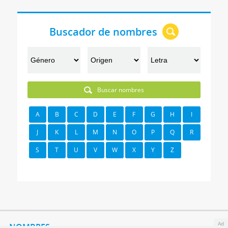
Buscador de nombres
Buscar nombres
A
B
C
D
E
F
G
H
I
J
K
L
M
N
O
P
Q
R
S
T
U
V
W
X
Y
Z
Ad
NOMBRES