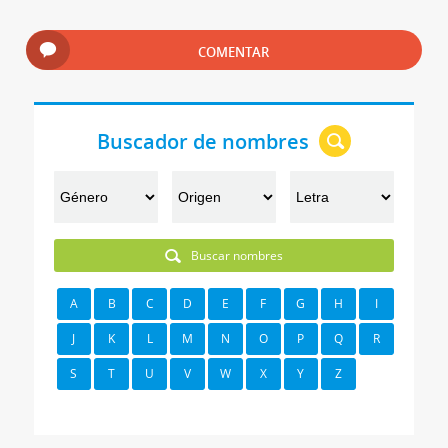
COMENTAR
Buscador de nombres
Buscar nombres
A
B
C
D
E
F
G
H
I
J
K
L
M
N
O
P
Q
R
S
T
U
V
W
X
Y
Z